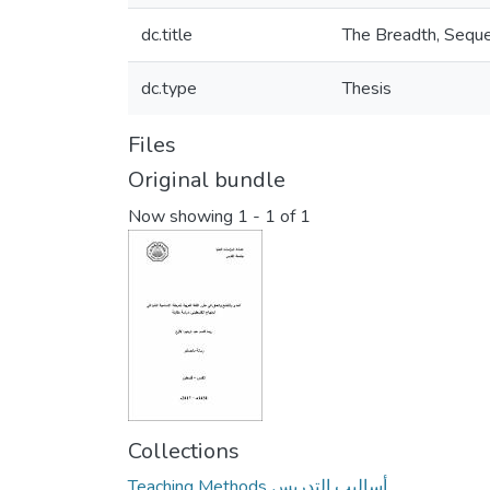
dc.title
The Breadth, Seque
dc.type
Thesis
Files
Original bundle
Now showing
1 - 1 of 1
Collections
Teaching Methods أساليب التدريس