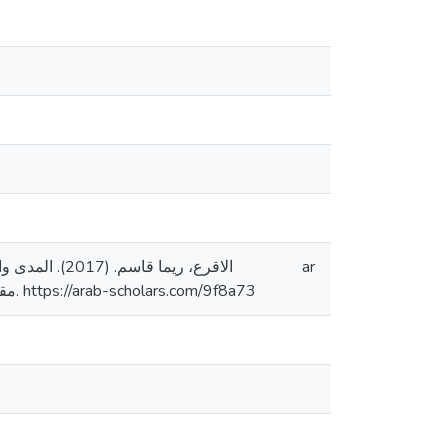
الاقرع، ريما 
ar
مقارنة [رسالة ماجستير منشورة، جامعة القدس، فلسطين]. المستودع الرقمي لجامعة القدس. https://arab-scholars.com/9f8a73