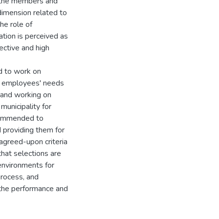
 the members and
dimension related to
he role of
ation is perceived as
ective and high
d to work on
he employees' needs
, and working on
municipality for
ecommended to
 providing them for
 agreed-upon criteria
that selections are
 environments for
rocess, and
 the performance and