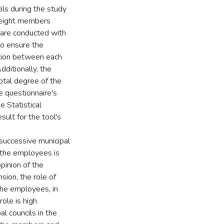
ls during the study
t eight members
 are conducted with
to ensure the
lation between each
dditionally, the
otal degree of the
e questionnaire's
e Statistical
sult for the tool's
 successive municipal
f the employees is
opinion of the
sion, the role of
the employees, in
ole is high
al councils in the