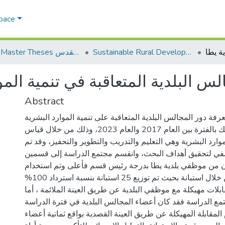
Space
Sustainable Rural Development التنمية الريفية المستدامة
AQU Master Theses الرسائل الجامعية الخاصة بجامعة القدس
لس البلدية المتعاقبة في تنمية المو
Abstract
فة دور المجالس البلدية المتعاقبة على تنمية الموارد البشرية
في بلدية يطا وذلك بالفترة بين العام 2017 والعام 2023، وذلك من خلال قياس
لموارد البشرية وهي التعليم والتدريب والتطوير والتحفيز، وقد تم
صفي لتحقيق أهداف البحث، وانقسم مجتمع الدراسة إلى قسمين
ن من موظفي بلدية يطا بدرجة رئيس قسم فأعلى وتم استخدام
المسح الشامل من خلال استبانة بحيث تم توزيع 25 استبانة بنسبة استرداد 100%
ابلات مهيكلة مع موظفي البلدية عن طريق العينة الملائمة ، أما
مع الدراسة فقد كان أعضاء المجالس البلدية في فترة الدراسة
المقابلة المهيكلة عن طريق العينة القصدية بواقع ثمانية أعضاء