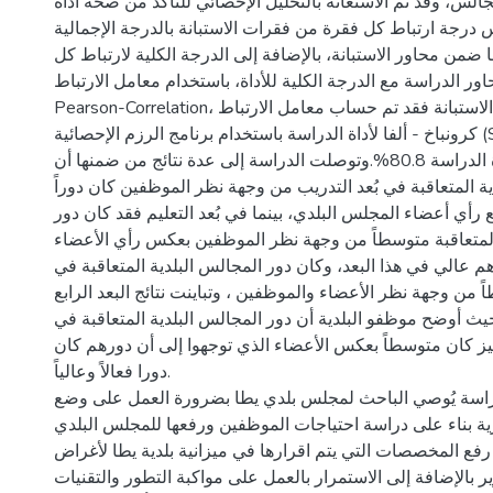
لس، وقد تم الاستعانة بالتحليل الإحصائي للتأكد من صحة أداة
س درجة ارتباط كل فقرة من فقرات الاستبانة بالدرجة الإجمالية
ا ضمن محاور الاستبانة، بالإضافة إلى الدرجة الكلية لارتباط كل
ر الدراسة مع الدرجة الكلية للأداة، باستخدام معامل الارتباط
Pearson-Correlation، وفيما يتعلق بثبات الاستبانة فقد تم حساب معامل الارتباط
كرونباخ - ألفا لأداة الدراسة باستخدام برنامج الرزم الإحصائية (SPSS) وكانت النتيجة
الإجمالية لثبات أداة الدراسة 80.8%.وتوصلت الدراسة إلى عدة نتائج من ضمنها أن
ة المتعاقبة في بُعد التدريب من وجهة نظر الموظفين كان دوراً
 مع رأي أعضاء المجلس البلدي، بينما في بُعد التعليم فقد كان دور
المتعاقبة متوسطاً من وجهة نظر الموظفين بعكس رأي الأعضاء
هم عالي في هذا البعد، وكان دور المجالس البلدية المتعاقبة في
ً من وجهة نظر الأعضاء والموظفين ، وتباينت نتائج البعد الرابع
حيث أوضح موظفو البلدية أن دور المجالس البلدية المتعاقبة في
فيز كان متوسطاً بعكس الأعضاء الذي توجهوا إلى أن دورهم كان
دورا فعالاً وعالياً.
دراسة يُوصي الباحث لمجلس بلدي يطا بضرورة العمل على وضع
ة بناء على دراسة احتياجات الموظفين ورفعها للمجلس البلدي
رفع المخصصات التي يتم اقرارها في ميزانية بلدية يطا لأغراض
ر بالإضافة إلى الاستمرار بالعمل على مواكبة التطور والتقنيات