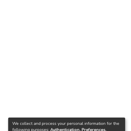
We collect and process your personal information for the
following purposes:
Authentication, Preferences,