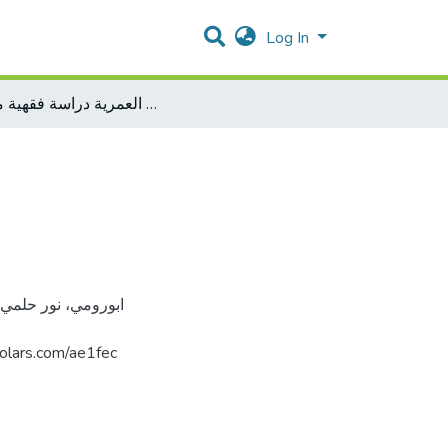
Log In
العهدة العمرية دراسة فقهية مقارنة
فل. https://arab-scholars.com/ae1fec