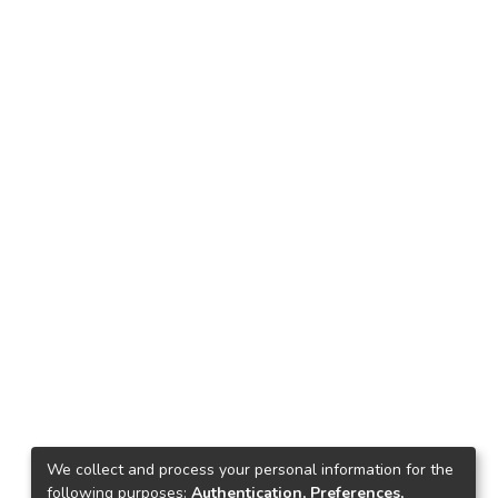
We collect and process your personal information for the
following purposes:
Authentication, Preferences,