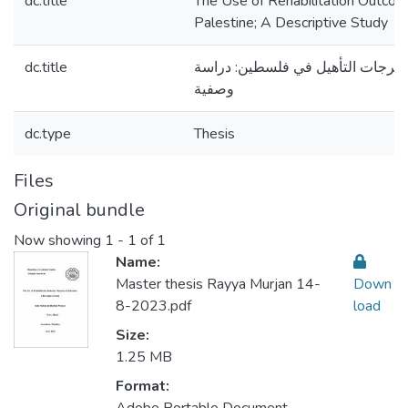
dc.title
The Use of Rehabilitation Outco
Palestine; A Descriptive Study
dc.title
خرجات التأهيل في فلسطين: دراسة
وصفية
dc.type
Thesis
Files
Original bundle
Now showing
1 - 1 of 1
Name:
Master thesis Rayya Murjan 14-
Down
8-2023.pdf
load
Size:
1.25 MB
Format: