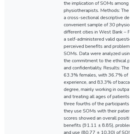
the implication of SOMs among Pa
physiotherapists. Methods: The c
a cross-sectional descriptive desi
convenient sample of 30 physioth
different cities in West Bank – Pa
a self-administered valid questio
perceived benefits and problems r
SOMs. Data were analyzed using 
the commitment to the ethical pri
and confidentiality. Results: The 
63.3% females, with 36.7% of 1
experience, and 83.3% of baccala
degree, mainly working in outpatie
and treating all ages of patients
three fourths of the participants 
they use SOMs with their patients
scores showed an overall positive
benefits (91.11 ± 8.85), problem
and use (80.77 ± 10.30) of SOM<