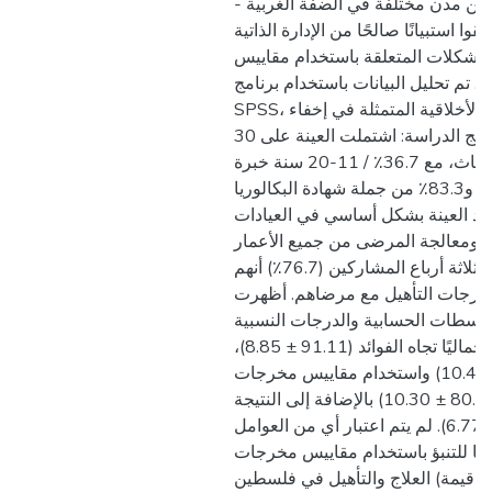
يزيائيًا من مدن مختلفة في الضفة الغربية
وا استبيانًا صالحًا من الإدارة الذاتية
والمشكلات المتعلقة باستخدام مقاييس
. تم تحليل البيانات باستخدام برنامج
SPSS، مع الالتزام بالمبادئ الأخلاقية المتمثلة في إخفاء
الهوية والسرية. نتائج الدراسة: اشتملت العينة على 30
مشاركا/ة منهم 63.3٪ إناث، مع 36.7٪ / 11-20 سنة خبرة
في مجال التخصص، و83.3٪ من جملة شهادة البكالوريا
راد العينة بشكل أساسي في العيادات
خارجية (83.3٪) ومعالجة المرضى من جميع الأعمار
(86.7٪). ذكر أكثر من ثلاثة أرباع المشاركين (76.7٪) أنهم
رجات التأهيل مع مرضاهم. أظهرت
متوسطات الحسابية والدرجات النسبية
موقفًا إيجابيًا إجماليًا تجاه الفوائد (91.11 ± 8.85)،
والمشكلات (65.71 ± 10.45) واستخدام مقاييس مخرجات
العلاج والتأهيل (80.77 ± 10.30) بالإضافة إلى النتيجة
الإجمالية (77.61 ± 6.77). لم يتم اعتبار أي من العوامل
اما للتنبؤ باستخدام مقاييس مخرجات
العلاج والتأهيل في فلسطين (قيمة p> 0.05). الاستنتاجات: