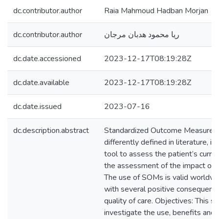
dc.contributor.author
Raia Mahmoud Hadban Morjan
dc.contributor.author
ريا محمود هدبان مرجان
dc.date.accessioned
2023-12-17T08:19:28Z
dc.date.available
2023-12-17T08:19:28Z
dc.date.issued
2023-07-16
dc.description.abstract
Standardized Outcome Measures
differently defined in literature, in
tool to assess the patient’s curren
the assessment of the impact of sp
The use of SOMs is valid worldwide
with several positive consequenc
quality of care. Objectives: This s
investigate the use, benefits and