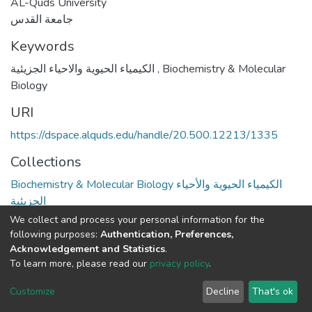
AL-Quds University
جامعة القدس
Keywords
الكيمياء الحيوية والاحياء الجزيئية
,
Biochemistry & Molecular
Biology
URI
https://dspace.alquds.edu/handle/20.500.12213/1335
Collections
Biochemistry & Molecular Biology الكيمياء الحيوية والأحياء
الجزيئية
We collect and process your personal information for the
Full item page
following purposes:
Authentication, Preferences,
Acknowledgement and Statistics
.
To learn more, please read our
privacy policy
.
Al-Quds University
copyright © 2002-2026
SKITCE
Cookie
Privacy
End User
Send
Customize
Decline
That's ok
settings
policy
Agreement
Feedback