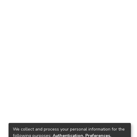
We collect and process your personal information for the
following purposes:
Authentication, Preferences,