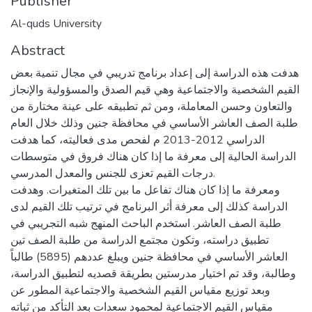
Publisher
Al-quds University
Abstract
هدفت هذه الدراسة إلى إعداد برنامج تدريبي في مجال تنمية بعض
القيم الشخصية والاجتماعية وهي قيم الصدق والمسؤولية والإنجاز
والتعاون وحسن المعاملة، ومن ثم تطبيقه على عينة مختارة من
طلبة الصف العاشر الأساسي في محافظة جنين وذلك خلال العام
الدراسي 2012-2013 م لفحص مدى فعاليته، كما هدفت
الدراسة الحالية إلى معرفة ما إذا كان هناك فروق في متوسطات
درجات القيم تعزى للجنس والمعدل المدرسي.
ومعرفة ما إذا كان هناك تفاعل ما بين تلك المتغيرات. وهدفت
الدراسة كذلك إلى معرفة أثر البرنامج في ترتيب تلك القيم لدى
طلبة الصف العاشر. استخدم الباحث المنهج شبه التجريبي في
تطبيق دراسته، وتكون مجتمع الدراسة من طلبة الصف تين
العاشر الأساسي في محافظة جنين ويبلغ عددهم (5895) طالباً
وطالبة، وقد تم اختيار مدرستين بطريقة قصديه لتطبيق الدراسة،
وبعد توزيع مقياس القيم الشخصية والاجتماعية المطور عن
مقياس القيم الاجتماعية لمحمود سعدات بعد التأكد من ثباته