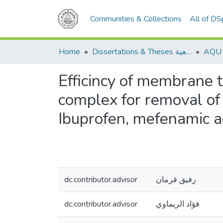
Communities & Collections
All of D
Home
Dissertations & Theses الرسائل الجامعية
Efficincy of membrane t
complex for removal of
Ibuprofen, mefenamic a
dc.contributor.advisor
رفيق قرمان
dc.contributor.advisor
فؤاد الريماوي