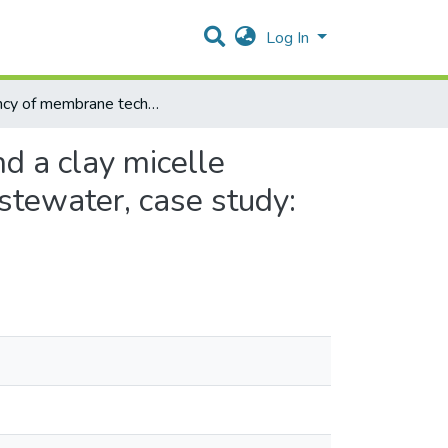
Log In
Efficincy of membrane technology, activated charcoal and a clay micelle complex for removal of acidic pharmaceuticals from wastewater, case study: Ibuprofen, mefenamic acid
d a clay micelle
stewater, case study: