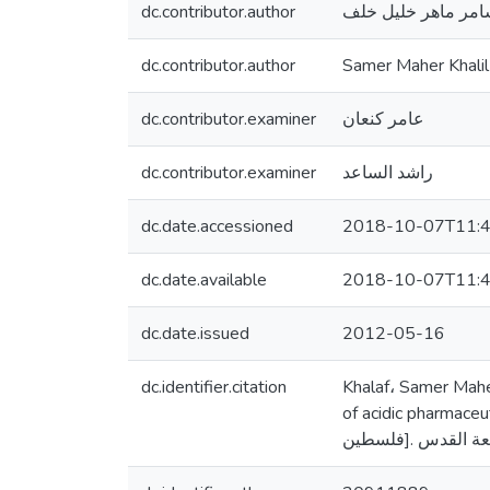
dc.contributor.author
مر ماهر خليل خلف
dc.contributor.author
Samer Maher Khalil
dc.contributor.examiner
عامر كنعان
dc.contributor.examiner
راشد الساعد
dc.date.accessioned
2018-10-07T11:4
dc.date.available
2018-10-07T11:4
dc.date.issued
2012-05-16
dc.identifier.citation
Khalaf، Samer Maher
of acidic pharmaceuticals f