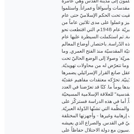
مسلمون إلى مدينة القدس وهي عامرة
ً ومقدسات وأسواقاً وعمراناً, واستلموا
, وبقيت تحت الحكم الإسلاميّ حتى عام
 الإنكليز وعملوا على مدى ثلاثين عاماً من
أجل إنشاء الدّولة العبريّة عام 1948م, التي اقتطعت نحو
قدّسة, ثم استكملت السيطرة عليها عام
في هذه الدّراسة, باختصار, أوضاع المعالم
سيحيّة المقدسيّة منذ الفتح العمري, وما
لعمريّة’ وصولا إلى الوضع الحاليّ تحت
ي, وما تتعرّض له من محاولات تهويديّة,
قل صانع القرار الإسرائيلي يضمرها
لدّينيّة, تحرّكه معتقدات مفاهيم عقديّة
ويدها يوماً ما. كنّا قد تعرّضنا في العدد
المقدسية" للعلاقة الإسلامية المسيحيّة
ً, أما في هذه الدراسة فستركّز على
والمنظّمة التي تشنّها الدّولة العبريّة,
ت إرهابية وغيرها - وأجهزتها المختلفة
يحيّ في القدس, والصراع الذي يعيشه
قدسيون مع دولة الاحتلال حفاظاً على