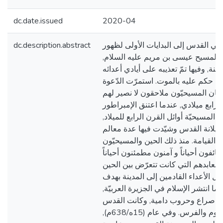
dc.date.issued
2020-04
 في القدس إلى البدايات الأولى لظهور
dc.description.abstract
ها المسيح عيسى بن مريم عليه السلام,
نة, وفيها تمّ تعذيبه على أيادي أعدائه
ّ حكم عليه بالموت. استمرّت الدّعوة
 وكان المسيحيّون ملاحقون لا نصير لهم
لرابع ميلادي, عندما اعتنق الإمبراطور
 المسيحيّة أوائل القرن الرابع للميلاد,
 هيلانة القدس وشيّدت فيها عدة معالم
سة القيامة. منذ ذلك الحين والمسيحيّون
ائفون أحياناً و آمنون مطمئنون أحياناً
ومعابدهم التي كانت تتعرّض بين الحين
بل الأعداء القادمين إلى المدينة بهدف
ما انتشر الإسلام في الجزيرة العربيّة,
لة صراع وحروب دامية, وكانت القدس
ميداناً للصراع بين الرّوم والفرس. وفي عام (15ه/638م),