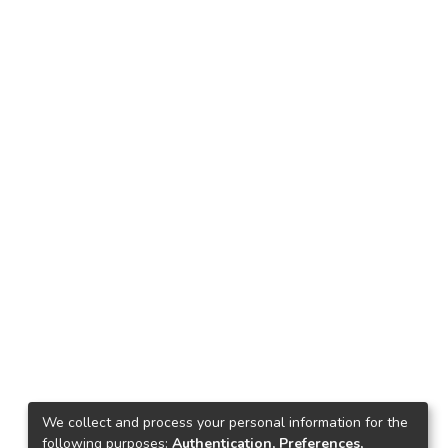
We collect and process your personal information for the
following purposes:
Authentication, Preferences,