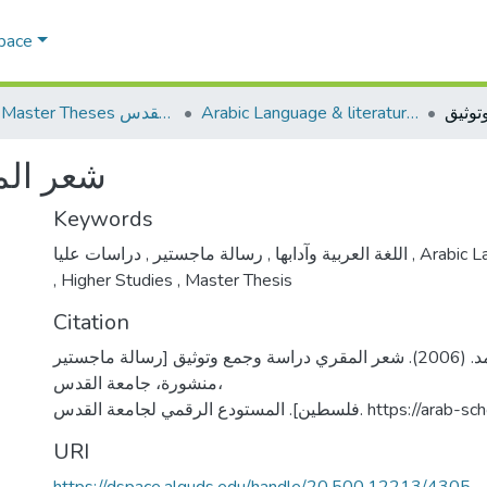
Space
Arabic Language & literature اللغة العربية وآدابها
AQU Master Theses الرسائل الجامعية الخاصة بجامعة القدس
شعر الم
Keywords
,
رسالة ماجستير
,
اللغة العربية وآدابها
دراسات عليا
,
Arabic La
,
Higher Studies
,
Master Thesis
Citation
علان، جهاد أحمد. (2006). شعر المقري دراسة وجمع وتوثيق [رسالة ماجستير
منشورة، جامعة القدس،
طين]. المستودع الرقمي لجامعة القدس
URI