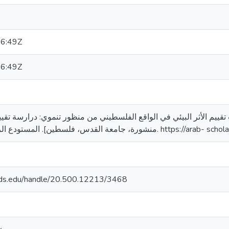
6:49Z
6:49Z
محمد سعيد. (2014). دراسات تقييم الأثر البيئي في الواقع الفلسطيني من منظور تنموي: درار
ة، جامعة القدس، فلسطين]. المستودع الرقمي لجامعة القدس
quds.edu/handle/20.500.12213/3468