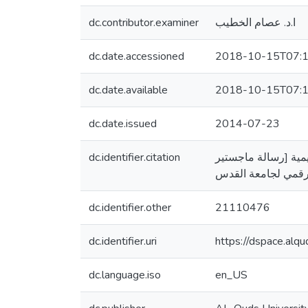
dc.contributor.examiner
ا.د. عصام الخطيب
dc.date.accessioned
2018-10-15T07:1
dc.date.available
2018-10-15T07:1
dc.date.issued
2014-07-23
dc.identifier.citation
سة تقييمية [رسالة ماجستير
dc.identifier.other
21110476
dc.identifier.uri
https://dspace.al
dc.language.iso
en_US