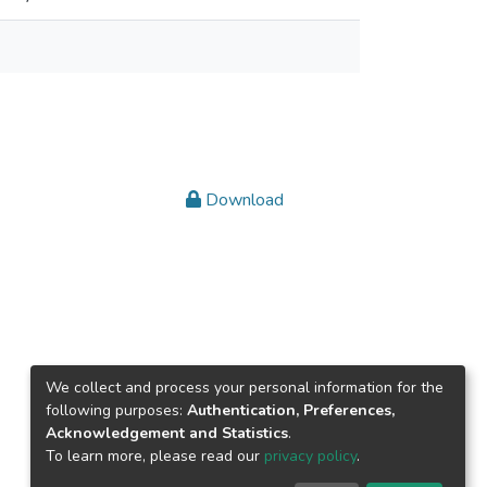
Download
We collect and process your personal information for the
following purposes:
Authentication, Preferences,
Acknowledgement and Statistics
.
To learn more, please read our
privacy policy
.