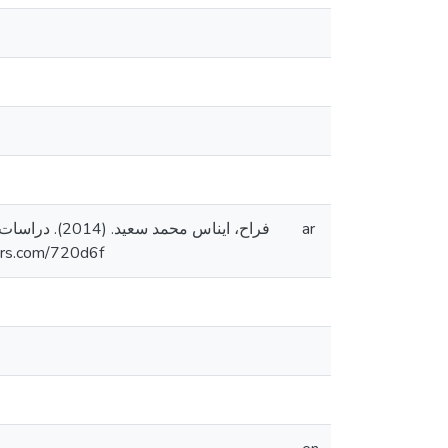
فراح، ايناس 
ar
منشور. https://arab- scholars.com/720d6f