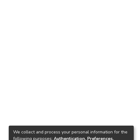
We collect and process your personal information for the
following purposes:
Authentication, Preferences,