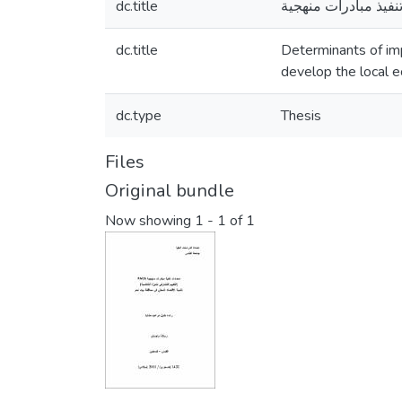
dc.title
dc.title
Determinants of im
develop the local 
dc.type
Thesis
Files
Original bundle
Now showing
1 - 1 of 1