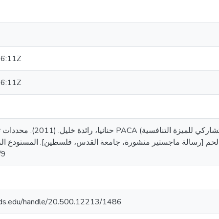
6:11Z
6:11Z
التقييم التشاركي للميزة التنافسية) لتنمية 
محافظة بيت لحم [رسالة ماجستير منشورة، جامعة القدس، فلسطين]. المستودع.
f9
quds.edu/handle/20.500.12213/1486