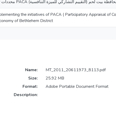
محددات تنفيذ مبادرات منهجية PACA (يت لحم
plementing the initiatives of PACA ( Participatory Appraisal of
economy of Bethlehem District
Name:
MT_2011_20611973_8113.pdf
Size:
25.92 MB
Format:
Adobe Portable Document Format
Description: