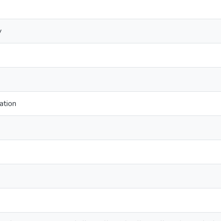
y
ation