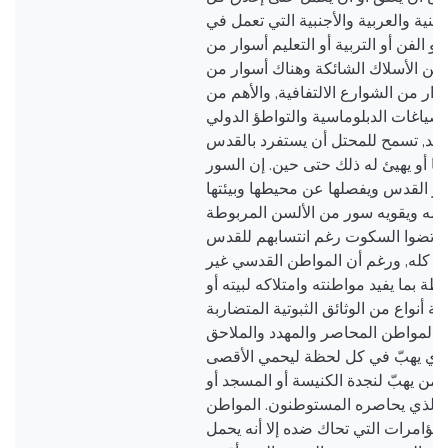
ية والعربية والأجنبية التي تعمل في
أو الفن أو التربية أو التعليم أسوار من
 من الأسلاك الشائكة وهناك أسوار من
ار من الشوارع الالتفافية, والأهم من
لصياغات الدبلوماسية والتواطؤ الدولي
بعيد, تسمح للمحتل أن يستفرد بالقدس
كها أو يهيئ له ذلك حتى حين. إن السور
ور القدس ويفصلها عن محيطها وبيئتها
دعمه ويقويه سور من الألسن المربوطة
 ارتضوا السكوت رغم انتسابهم للقدس
ذلك كله, ورغم أن المواطن القدسي غير
حظة بما يفيد مواطنته وامتلاكه لبيته أو
ثة أنواع من الوثائق الثبوتية المتضاربة
 هذا المواطن المحاصر والمهدد والملاحق
ذي يهبّ في كل لحظة ليحمي الأقصى
 من يهبّ لنجدة الكنيسة أو المسجد أو
يت الذي يحاصره المستوطنون. المواطن
ؤامرات التي تحاك ضده إلا أنه يحمل