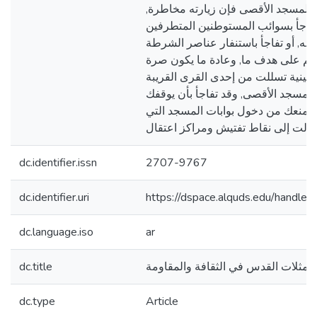
نا المسجد الأقصى فإن زيارته مخاطرة,
فاجأ بسوائب المستوطنين المتطرفين
ئه, أو تفاجأ باستنفار عناصر الشرطة
مهم على هدف ما, وعادة ما يكون صرة
طينية تسللت من إحدى القرى القريبة
لمسجد الأقصى, وقد تفاجأ بأن يوقفك
يمنعك من دخول بوابات المسجد التي
dc.identifier.issn
2707-9767
dc.identifier.uri
https://dspace.alquds.edu/handl
dc.language.iso
ar
تمثلات القدس في الثقافة والمقاومة
dc.title
dc.type
Article