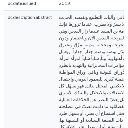
dc.date.issued
2019
ثقافي وآليات التطبيع ونقيضه: الحديث
dc.description.abstract
 لا يسرّ ولا يطرب, عندما تزورها فإنك
سامة بن المنقذ عندما زار القدس وهي
 الفرنجة. القدس الآن وباختصار ودون
محرجة ومخجلة, مدينة تمزّق وتخترق
وتبدّل بوصة بوصة, جداراً جداراً, ويعمل
ها,بيتاً بيتاً, شاباً شاباً, امرأة امرأة,
لمؤامرات المخابراتية والتهديد بالطرد
لأوراق الثبوتية وباقي أوراق المواطنة
ب أهمية كبرى للصمود اليومي واحتمال
ولا يكتفي المحتل بذلك, فهو يسهّل كل
 والانفعالات والانحلال والتفكك الأسري
محتل يغضّ البصر عن الخلافات العائلية
ى الفصائلية ما دامت تصبّ في مصلحته
المحتل استطاع أن يطرد أو يسهل طرد
ذات الصبغة السيادية أو الشبيهة بها,
ل أن يغلق أو أن يعمل على إغلاق كل