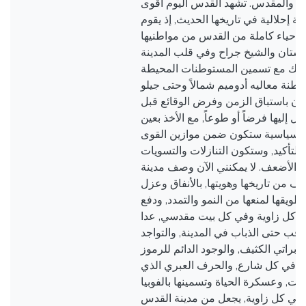
يل والمقدس. تشهد القدس اليوم أقوى
 إحلالية في تاريخها الحديث, إذ يقوم
اغ أحياء كاملة من القدس من مواطنيها
بستان والشيخ جراح وفي قلب المدينة
ق ذلك مع تسمين المستوطنات المحيطة
نة معاليه أدوميم شمالاً وحتى جيلو
 الآن باستباق الزمن وفرض الوقائع قبل
صل إليها فرضاً أو طوعاً, مع الأخذ بعين
وية سياسية ستكون ضمن موازين القوى
بالتأكيد, وستكون التنازلات والتسويات
لأضعف. لا يمكنني الآن وصف مدينة
 من تاريخها وهويتها, بالأنفاق وعزل
وتطويقها لمنعها من النمو والتمدد, ودفع
 كل زاوية وفي كل بيت مقدسي, عدا
اقب حتى الذباب في المدينة, والتواجد
براتي الكثيف, والوجود الدائم للرموز
ودية في كل شارع, والحرف العبري الذي
ات, وعسكرة الحياة وتسمينها بالفوبيا
ها في كل زاوية, يجعل من مدينة القدس