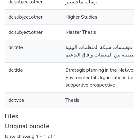
dc.subject.other
رسالة ماجستير
dc.subject.other
Higher Studies
dc.subject.other
Master Thesis
dc.title
في مؤسسات شبكة المنظمات البيئية
dc.title
Strategic planning in the Network 
Environmental Organizations bet
supportive prospective
dc.type
Thesis
Files
Original bundle
Now showing
1 - 1 of 1