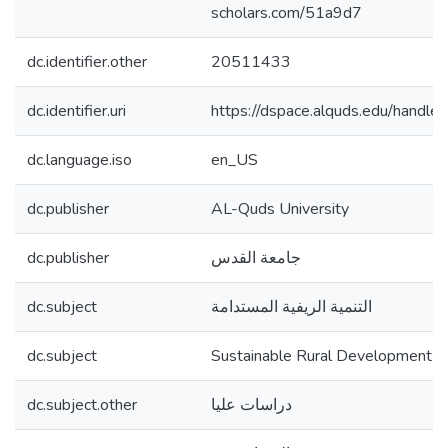
scholars.com/51a9d7
dc.identifier.other
20511433
dc.identifier.uri
https://dspace.alquds.edu/hand
dc.language.iso
en_US
dc.publisher
AL-Quds University
dc.publisher
جامعة القدس
dc.subject
التنمية الريفية المستدامة
dc.subject
Sustainable Rural Development
dc.subject.other
دراسات عليا