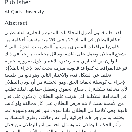
Publisher
Al-Quds University
Abstract
لقد نظم قانون أصول المحاكمات المدنية والتجارية الفلسطيني
أحكام البطلان في المواد 22 وحتى 26 منه مقتبساً أحكامه من
قانون المرافعات المصري ومسايراً التشريعات الحديثة التي لا
تشجع البطلان وتعمل على تفاديه بوسائل مختلفة، مراعياً في ذلك
التوازن بين اعتبارين متعارضين، الاعتبار الأول ضرورة احترام
قواعد المرافعات كقواعد قانونية ملزمة بحيث يُعد الإجراء باطلاً إذا
تخلف عن الشكل فيه، والاعتبار الثاني وهو نابع من طبيعة
الإجراءات كوسيلة لحماية الحق، وهو الخشية من أن يؤدي البطلان
لأي مخالفة شكلية إلى ضياع الحقوق وتعطيل حمايتها، لذلك تطلب
في المخالفة الشكلية التي يترتب عليها البطلان أن يكون على قدر
من الأهمية بحيث لا يتم فرض البطلان على كل مخالفة ولو كانت
تافهة. وفي كلامنا في البطلان فإننا سوف نبين تعريفه وتمييزه عما
يختلط به من جزاءات إجرائية وأنواعه وحالاته، وطرق التمسك به
وآثار الحكم بالبطلان، ثم وسائل الحد من آثار البطلان من خلال
دراسة تحليلية مقارنة مع المُشرع الأردني والمصري.