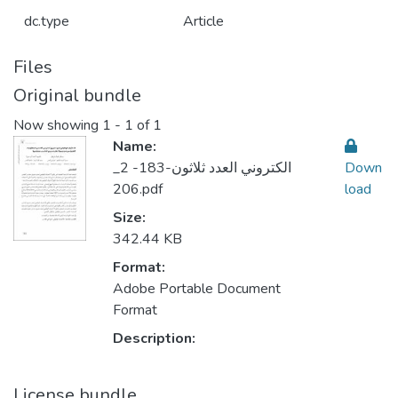
dc.type
Article
Files
Original bundle
Now showing
1 - 1 of 1
Name:
Down
_2 الكتروني العدد ثلاثون-183-
206.pdf
load
Size:
342.44 KB
Format:
Adobe Portable Document
Format
Description:
License bundle