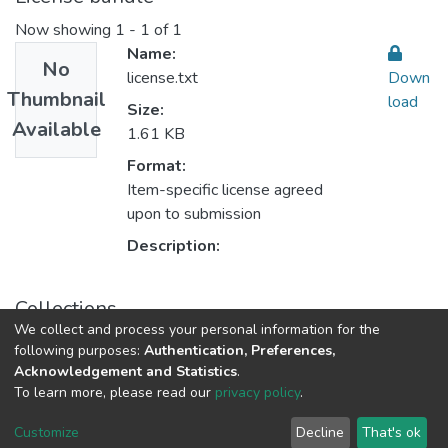
Now showing
1 - 1 of 1
Name:
No
license.txt
Down
Thumbnail
load
Size:
Available
1.61 KB
Format:
Item-specific license agreed
upon to submission
Description:
Collections
We collect and process your personal information for the
العدد الثلاثون .30
following purposes:
Authentication, Preferences,
Acknowledgement and Statistics
.
To learn more, please read our
privacy policy
.
Al-Quds University
copyright © 2002-2026
SKITCE
Cookie
Privacy
End User
Send
Customize
Decline
That's ok