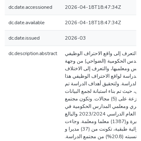
dc.date.accessioned
2026-04-18T18:47:34Z
dc.date.available
2026-04-18T18:47:34Z
dc.date.issued
2026-03
 التعرف إلى واقع الاحتراف الوظيفي
dc.description.abstract
لقدس الحكومية (الضواحي) من وجهة
رس ومعلميها، والتعرف إلى الاختلاف
 الدراسة لواقع الاحتراف الوظيفي هذا
 الدراسة. ولتحقيق أهداف الدراسة تم
، حيث تم بناء استبانة لجمع البيانات
تكونت من (45) فقرة موزعة على (5) مجالات. وتكون مجتمع
ديري ومعلمي المدارس الحكومية في
القدس (الضواحي) خلال العام الدراسي 2023/2024 والبالغ
عددهم (76) مديرا ومديرة و(1387) معلما ومعلمة. وجاءت
عينة الدراسة عينة عشوائية طبقية، تكونت من (37) مديرا و
(268) معلما؛ عما نسبته (20.8%) من مجتمع الدراسة.