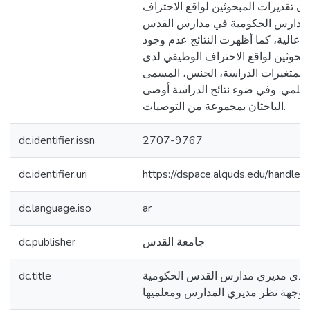
ن تقديرات المبحوثين لواقع الاحتراف
لمدارس الحكومية في مدارس القدس
عالية، كما أظهرت النتائج عدم وجود
مبحوثين لواقع الاحتراف الوظيفي لدى
لمتغيرات الدراسة، الجنس، المسمى
لعلمي. وفي ضوء نتائج الدراسة أوصى
الباحثان بمجموعة من التوصيات.
dc.identifier.issn
2707-9767
dc.identifier.uri
https://dspace.alquds.edu/handl
dc.language.iso
ar
جامعة القدس
dc.publisher
 لدى مديري مدارس القدس الحكومية
dc.title
 وجهة نظر مديري المدارس ومعلميها