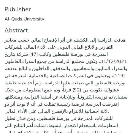
Publisher
Al-Quds University
Abstract
هدفت الدراسة إلى الكشف عن أثر الإفصاح المالي حسب معايير
التقارير والابلاغ المالي الدولي على الأداء المالي للشركات
المدرجة في بورصة فلسطين وكانت (47) شركة بتاريخ
31/12/2021، وتكون مجتمع الدراسة من جميع المدراء العاملون
والمدراء الماليين والمحاسبين والمدققين الداخليين والبالغ عددهم
(113)، ويعملون في الشركات الصناعية والخدماتية المدرجة في
بورصة فلسطين التي طبقت عليها الدراسة، وتم أخذ عينة طبقية
عشوائية تكونت من (92) فرداً، وتم جمع المعلومات من خلال
استبيان تم توزيعه الكترونياً، وللإجابة عن أسئلة الدراسة ومشكلتها
افترضت الدراسة فرضية رئيسية تمثلت في أنه لا يوجد أثر ذو
دلالة احصائية للالتزام بالإفصاح المالي على الأداء المالي
للشركات المدرجة في بورصة فلسطين، ومن خلال تحليل
المعلومات باستخدام الانحدار البسيط، تمثلت أهم النتائج التي
توصلت إليها الدراسة في أنه يوجد أثر للالتزام بالإفصاح المالي