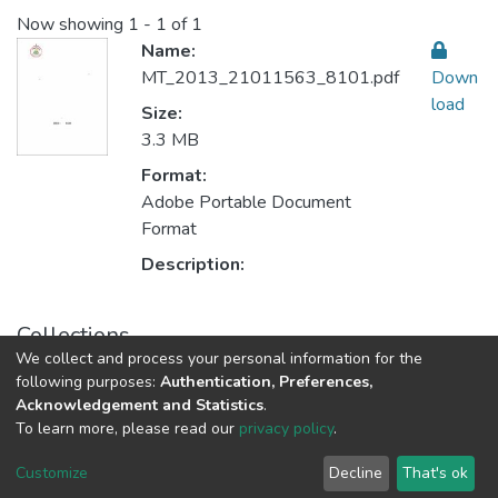
Now showing
1 - 1 of 1
Name:
MT_2013_21011563_8101.pdf
Down
load
Size:
3.3 MB
Format:
Adobe Portable Document
Format
Description:
Collections
We collect and process your personal information for the
Teaching Methods أساليب التدريس
following purposes:
Authentication, Preferences,
Acknowledgement and Statistics
.
To learn more, please read our
privacy policy
.
Al-Quds University
copyright © 2002-2026
SKITCE
Cookie
Privacy
End User
Send
Customize
Decline
That's ok
settings
policy
Agreement
Feedback