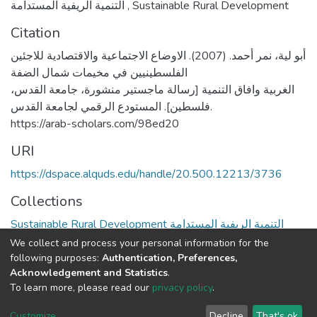
Sustainable Rural Development
,
التنمية الريفية المستدامة
Citation
أبو لية، نمر أحمد. (2007). الاوضاع الاجتماعية والاقتصادية للاجئين
الفلسطينيين في مخيمات شمال الضفة
الغربية وافاق التنمية [رسالة ماجستير منشورة، جامعة القدس،
فلسطين]. المستودع الرقمي لجامعة القدس.
https://arab-scholars.com/98ed20
URI
https://dspace.alquds.edu/handle/20.500.12213/3736
Collections
Sustainable Rural Development التنمية الريفية المستدامة
We collect and process your personal information for the
Full item page
following purposes:
Authentication, Preferences,
Acknowledgement and Statistics
.
To learn more, please read our
privacy policy
.
Al-Quds University
copyright © 2002-2026
SKITCE
Cookie
Privacy
End User
Send
Customize
Decline
That's ok