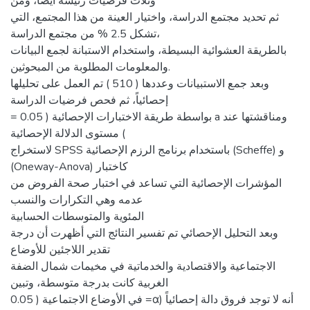
وثلاث فرضيات رئيسة أيضاً، ومن
ثم تحديد مجتمع الدراسة، واختيار العينة من هذا المجتمع، التي
تشكل 2.5 % من مجتمع الدراسة،
بالطريقة العشوائية البسيطة، واستخدام الاستبانة لجمع البيانات
والمعلومات المطلوبة من المبحوثين.
وبعد جمع الاستبيانات وعددها ( 510 ) تم العمل على تحليلها
إحصائياً، ثم فحص فرضيات الدراسة
= 0.05 ) بواسطة طريقة الاختبارات الإحصائية a ومناقشتها عند
مستوى الدلالة الإحصائية (
لاستخراج SPSS باستخدام برنامج الرزم الإحصائية (Scheffe) و
(Oneway-Anova) كاختبار
المؤشرات الإحصائية التي تساعد في اختبار صحة الفروض من
عدمه وهي التكرارات والنسب
المئوية والمتوسطات الحسابية
وبعد التحليل الإحصائي تم تفسير النتائج التي أظهرت أن درجة
تقدير اللاجئين للأوضاع
الاجتماعية والاقتصادية والخدماتية في مخيمات شمال الضفة
الغربية كانت بدرجة متوسطة، وتبين
0.05 ) في الأوضاع الاجتماعية =α) أنه لا توجد فروق دالة إحصائياً