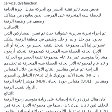
cervical dysfunction
فحص مدى تأثير تقنية الجسر مع الحركة مقابل الإبرة الجافة
للعضلة شبه المنحرفة على المرضى الذين يعانون من مشاكل
وضعف في وظيفة الرقبة .
الأساليب:
تم إجراء تجربة سريرية عشوائية حيث تم تعيين المشاركين الذين
يعانون من خلل والم أو خلل وظيفي في منطقة الرقبة، بشكل
عشوائي إما إلى مجموعة التدخل بتقنيه الجسر مع الحركة أو الى
الإبرة الجافه للعضلة شبه المنحرفة كمجموعة التحكم. أربعون
مشاركًا بمتوسط عمر 32 عام لمجموعة تقنية الجسر مع الحركة :
و 29 عام لمجموعة الابر الجافه للعضلة شبه المنحرفة تم تجنيدهم
للدراسة. تم قياس مقاييس النتائج الأولية من خلال المقياس
التناظري البصري (VAS) لشدة الألم، نورثويك بارك (NPQ) ،
مؤشر إعاقة الرقبة (NDI) ، مقياس جودة الحياة (QOL) ، ومقياس
الزوايا لتمديد الرقبة .
النتائج:
كان هناك فرق ذو دلالة إحصائية على زيادة متوسط رجوع الرقبة
للخلف (من 23 ± إلى 52 ±) ، بينما في مجموعة الإبرة الجافة (من
20 ± إلى 37 ±). تم تقليل الألم بمستوى ذو دلالة إحصائية أيضًا بعد