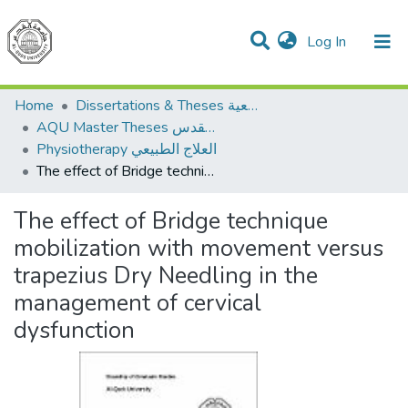
(current)
Log In
Communities & Collections
All of DSpace
Home
Dissertations & Theses الرسائل الجامعية
AQU Master Theses الرسائل الجامعية الخاصة بجامعة القدس
Physiotherapy العلاج الطبيعي
The effect of Bridge technique mobilization with movement versus trapezius Dry Needling in the management of cervical dysfunction
The effect of Bridge technique
mobilization with movement versus
trapezius Dry Needling in the
management of cervical
dysfunction