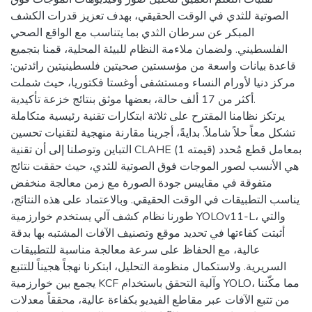
الصوتية للثدي في الوقت الحقيقي، بهدف تعزيز قدرات الكشف
المبكر عن سرطان الثدي بما يتناسب مع الواقع الصحي
الفلسطيني. ولضمان ملاءمة النظام للبيئة المحلية، قمنا بتجميع
قاعدة بيانات واسعة من مؤسستين صحيتين فلسطينيتين رائدتين:
مركز دنيا لأورام النساء ومستشفى أوغستا فكتوريا، حيث شملت
أكثر من 17 ألف حالة، بعضها موثق بنتائج خزعة تأكيدية.
يرتكز نظامنا المقترح على ثلاثة ابتكارات تقنية رئيسية متكاملة
تشكل معاً حلاً شاملاً. بدايةً، أجرينا مقارنة منهجية لتقنيات تحسين
التباين وتوصلنا إلى أن تقنية CLAHE بمعامل قطع مُحدد (قيمته 1)
هي الأنسب لصور الموجات فوق الصوتية للثدي، حيث حققت نتائج
متفوقة في مقاييس جودة الصورة مع زمن معالجة منخفض
يناسب التطبيقات في الوقت الحقيقي. وبالاعتماد على هذه النتائج،
طورنا نظام كشف آلي يستخدم خوارزمية YOLOv11-L، والتي
أثبتت كفاءتها في تحديد موقع وتصنيف الآفات المشتبه بها بدقة
عالية، مع الحفاظ على سرعة معالجة مناسبة للتطبيقات
السريرية. ولاستكمال منظومة التحليل، ابتكرنا نهجاً هجيناً للتتبع
يجمع بين خوارزمية KCF وآلية التحقق باستخدام YOLO، مما مكّننا
من تتبع الآفات عبر مقاطع الفيديو بكفاءة عالية، محققاً معدلات