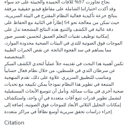
نجاح تجاوزت 97% للآفات الحميدة والخبيثة على حد سواء.
وقد أكدت اختباراتنا الشاملة على مقاطع فيديو حقيقية مرفقة
بنتائج خزعة تأكيدية فعالية النظام المقترح في البيئة السريرية،
حيث تمكن من معالجة نحو 54 إطاراً في الثانية مع الحفاظ على
دقة عالية في الكشف والتتبع. هذه النتائج المشجعة تدل على
إمكانية توظيف تقنيات التعلم العميق لتحسين تفسير صور
الموجات فوق الصوتية للثدي في البيئات الصحية محدودة الموارد،
مما يساهم في سد الفجوة الناتجة عن نقص الخبرات الطبية
المتخصصة.
تكمن أهمية هذا البحث في تقديمه حلاً عملياً لتحدي الكشف المبكر
عن سرطان الثدي في فلسطين، من خلال نظام فعال حسابياً
ومناسب للتطبيق السريري. علاوة على ذلك، تقدم المنهجية
المتبعة في تطوير هذا النظام نموذجاً يمكن تكييفه مع تحديات
صحية أخرى في بيئات مماثلة. ونأمل أن تتوسع الأبحاث المستقبلية
لتشمل تطوير قدرات تتبع آفات متعددة في آنٍ واحد، واستكشاف
إمكانات التحليل الثلاثي الأبعاد للموجات فوق الصوتية، إضافة إلى
إجراء دراسات تحقق سريرية أوسع نطاقاً في مراكز متعددة.
Citation