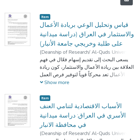
Item
قياس وتحليل الوعي بريادة الأعمال
والاستثمار في العراق (دراسة ميدانية
على طلبة وخريجي جامعة الأنبار)
(
Deanship of Research/ Al-Quds University,
سبأ اسماعيل خليل عبد
)
2024-04-01
يسعى البحث إلى تقديم إسهام فعّال في فهم
الرحمن
;
بلقيس اسماعيل خليل عبد الرحمن
;
العلاقة بين ريادة الأعمال والاستثمار، كون ريادة
بلال محمد اسعد محمود
الأعمال تعد محركاً قوياً لتوفير فرص العمل
بواسطة إطلاق المشاريع وتنميتها حيث يُنشئ
Show more
رُوّاد الأعمال فرصاً ملهمة للشباب والمحترفين،
كما تعزز الريادة ليس فقط عدد الوظائف
Item
المتاحة بل وجاذبية البيئة الاستثمارية، في
الأسباب الاقتصادية لتنامي العنف
الابتكار والإبداع الذي يميز مشاريع رواد الأعمال
الأسري في العراق: دراسة ميدانية
يسهم في جعل السوق أكثر جاذبية للمستثمرين
في محافظة الانبار
الراغبين في استثمار رؤى مستقبلية والمساهمة
(
Deanship of Research/ Al-Quds University,
في نمو الاقتصاد.