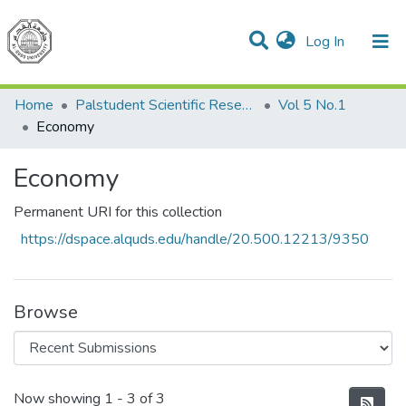
(current)
Log In
Communities & Collections
All of DSpace
Home
Palstudent Scientific Research Journal
Vol 5 No.1
Economy
Economy
Permanent URI for this collection
https://dspace.alquds.edu/handle/20.500.12213/9350
Browse
Recent Submissions
Now showing
1 - 3 of 3