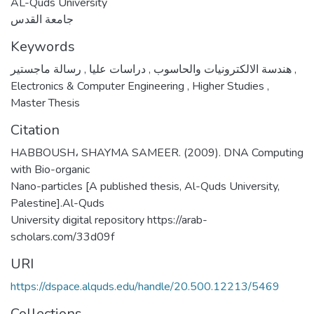
AL-Quds University
جامعة القدس
Keywords
,
دراسات عليا
,
هندسة الالكترونيات والحاسوب
رسالة ماجستير
,
Electronics & Computer Engineering
,
Higher Studies
,
Master Thesis
Citation
HABBOUSH، SHAYMA SAMEER. (2009). DNA Computing
with Bio-organic
Nano-particles [A published thesis, Al-Quds University,
Palestine].Al-Quds
University digital repository https://arab-
scholars.com/33d09f
URI
https://dspace.alquds.edu/handle/20.500.12213/5469
Collections