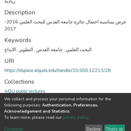
ريادية.
Description
عرض بمناسبة احتفال جائزة جامعة القدس للبحث العلمي 2016-
2017
Keywords
الابداع
,
التطوير
,
جامعة القدس
,
البحث العلمي
URI
https://dspace.alquds.edu/handle/20.500.12213/28
Collections
AQU public lectures
We collect and process your personal information for the
Full item page
following purposes:
Authentication, Preferences,
Acknowledgement and Statistics
.
To learn more, please read our
privacy policy
.
Al-Quds University
copyright © 2002-2026
SKITCE
Cookie
Privacy
End User
Send
Customize
Decline
That's ok