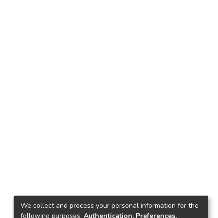
We collect and process your personal information for the
following purposes:
Authentication, Preferences,