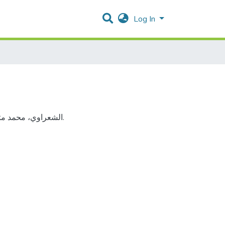
Log In
الشعراوي، محمد متولي. (2000). خواطر الشعراوي سورة البقرة الجزء الثاني. د.ن.