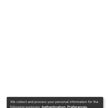
We collect and process your personal information for the
following purposes:
Authentication, Preferences,