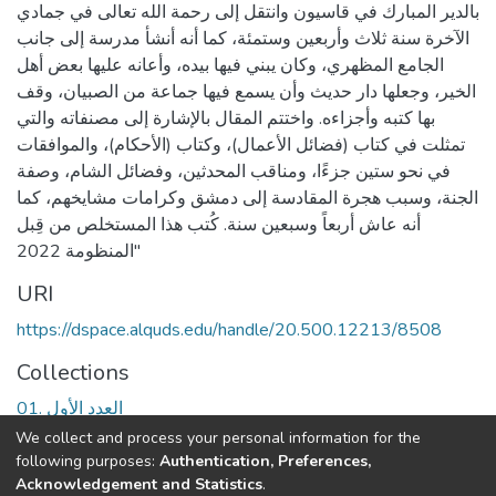
بالدير المبارك في قاسيون وانتقل إلى رحمة الله تعالى في جمادي
الآخرة سنة ثلاث وأربعين وستمئة، كما أنه أنشأ مدرسة إلى جانب
الجامع المظهري، وكان يبني فيها بيده، وأعانه عليها بعض أهل
الخير، وجعلها دار حديث وأن يسمع فيها جماعة من الصبيان، وقف
بها كتبه وأجزاءه. واختتم المقال بالإشارة إلى مصنفاته والتي
تمثلت في كتاب (فضائل الأعمال)، وكتاب (الأحكام)، والموافقات
في نحو ستين جزءًا، ومناقب المحدثين، وفضائل الشام، وصفة
الجنة، وسبب هجرة المقادسة إلى دمشق وكرامات مشايخهم، كما
أنه عاش أربعاً وسبعين سنة. كُتب هذا المستخلص من قِبل
المنظومة 2022"
URI
https://dspace.alquds.edu/handle/20.500.12213/8508
Collections
01. العدد الأول
We collect and process your personal information for the
Full item page
following purposes:
Authentication, Preferences,
Acknowledgement and Statistics
.