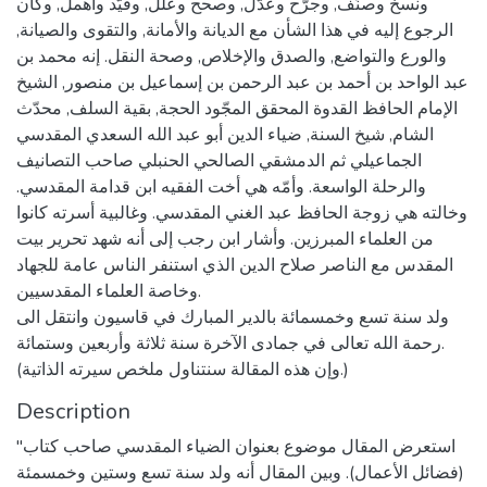
ونسخ وصنَّف, وجرَّح وعدَّل, وصحح وعلل, وقيّد وأهمل, وكان
الرجوع إليه في هذا الشأن مع الديانة والأمانة, والتقوى والصيانة,
والورع والتواضع, والصدق والإخلاص, وصحة النقل. إنه محمد بن
عبد الواحد بن أحمد بن عبد الرحمن بن إسماعيل بن منصور, الشيخ
الإمام الحافظ القدوة المحقق المجّود الحجة, بقية السلف, محدّث
الشام, شيخ السنة, ضياء الدين أبو عبد الله السعدي المقدسي
الجماعيلي ثم الدمشقي الصالحي الحنبلي صاحب التصانيف
والرحلة الواسعة. وأمّه هي أخت الفقيه ابن قدامة المقدسي.
وخالته هي زوجة الحافظ عبد الغني المقدسي. وغالبية أسرته كانوا
من العلماء المبرزين. وأشار ابن رجب إلى أنه شهد تحرير بيت
المقدس مع الناصر صلاح الدين الذي استنفر الناس عامة للجهاد
وخاصة العلماء المقدسيين.
ولد سنة تسع وخمسمائة بالدير المبارك في قاسيون وانتقل الى
رحمة الله تعالى في جمادى الآخرة سنة ثلاثة وأربعين وستمائة.
(وإن هذه المقالة سنتناول ملخص سيرته الذاتية.)
Description
"استعرض المقال موضوع بعنوان الضياء المقدسي صاحب كتاب
(فضائل الأعمال). وبين المقال أنه ولد سنة تسع وستين وخمسمئة