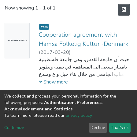
Recent Submissions
Now showing
1 - 1 of 1
Item
Cooperation agreement with
No Thumbnail Available
Hamsa Folkelig Kultur -Denmark
(
2017-03-20
)
حيث أن جامعة القدس، وهي جامعة فلسطينية
بامتياز تسعى الى المساهمة في تنمية وتطوير
الشباب الجامعي من خلال بناء جيل واع ومبدع
من الشباب الفلسطيني علميا وثقافيا وفكريا،
Show more
واعترافا بدور الجامعة في تطوير التعاون وتعزيز
العلاقات على المستوى الدولي مع الجامعات
We collect and process your personal information for the
following purposes:
Authentication, Preferences,
والمراكز والمعاهد والجمعيات المرموقة في
Acknowledgement and Statistics
.
المجالات العلمية والاكاديمية والثقافية والابداعية
To learn more, please read our
privacy policy
.
والتطويرية والتدريبية للاسهام في تنمية الطلبة و
Al-Quds University
copyright © 2002-2026
SKITCE
تطوير قدراتهم وبناء مهاراتهم الحياتية والثقافية
Cookie
Privacy
End User
Send
Customize
Decline
That's ok
والابداعية والفكرية والفنية وتطويرها لتمكينهم
settings
policy
Agreement
Feedback