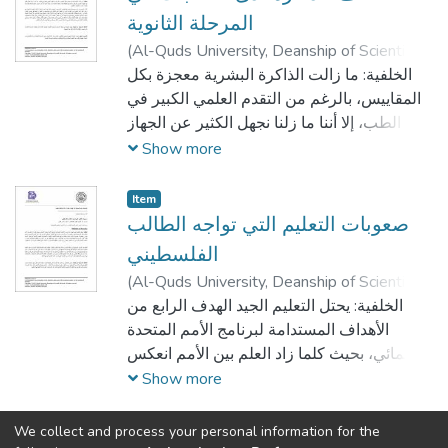
كان الإنسان في غرفة صف أو في اجتماع أو ما
المرحلة الثانوية
شابه ذلك فإن احتمال أن يمارس مهارة التحدث
(
Al-Quds University, Deanship of Scientific
يصبح قليلاً جداً لكنه يمكنه أن يمارس مهارة
رهام سعدي عمرو
;
)
2022-05-11
Research,
الخلفية: ما زالت الذاكرة البشرية معجزة بكل
الاستماع طوال الوقت. والحل لهذه المشكلة
عبير رشدي قنيبي
المقاييس، بالرغم من التقدم العلمي الكبير في
يكمن في توفير بيئة مناسبة تسمح لجميع
الطب، إلا أننا ما زلنا نجهل الكثير عن الجهاز
متعلمي اللغة من ممارسة مهارة التحدث بشكل
العصبي المركزي (الدماغ) وكيفية عمله، وكذلك
Show more
كافِ يضمن تطويرهم لتلك المهارة.
الذاكرة، وما نعرفه عنها هو النذر اليسير، فنحن
نشاهد ظواهرها ولكن لا نعرف ماهيتها ولا كنهها.
Item
صعوبات التعليم التي تواجه الطالب
الفلسطيني
(
Al-Quds University, Deanship of Scientific
ندى بدر أبو غليون
;
)
2022-05-11
Research,
الخلفية: يحتل التعليم الجيد الهدف الرابع من
لجين أحمد فنون
;
عبير رشدي قنيبي
الأهداف المستدامة لبرنامج الأمم المتحدة
الإنمائي، بحيث كلما زاد العلم بين الأمم انعكس
ذلك على حضارتهم ورقيهم وزاد من قدرهم.
Show more
وتزامنا مع الانفجار المعرفي الذي بدأ في أواخر
القرن الماضي وأصبح يتسارع بخطى لم
We collect and process your personal information for the
(current)
«
1
2
3
»