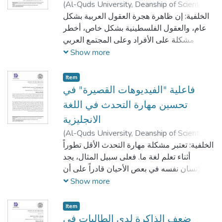
(
Al-Quds University, Deanship of Scientific
رهف منذر
)
2022-05-11
Research,
الخلفية: إن ظاهرة هجرة العقول العربية بشكل
الشرباتي
;
عبير رشدي قنيبي
عام، والعقول الفلسطينية بشكل خاص، أخطر
مشكلة على الأفراد وعلى المجتمع العربي
بأكمله، وإن لم نجد سبلاً مخططة ومدروسة
Show more
للقضاء عليها، سندخل في دوامة الخطر
الانساني، والفقر المدقع أكثر فأكثر، والاقتصاد
Item
السيء للبلاد، وضياع التراث، ونثر كل ما بذله
فاعلية "الفيديوهات القصيرة" في
الآباء والأجداد من خبرات متوارثة للأبناء سدىً.
تحسين مهارة التحدث في اللغة
إن هنالك العديد من العوامل الجاذبة لهجرة
الانجليزية
العقول، وفي مقدمتها، تبني الدول الغربية
(
Al-Quds University, Deanship of Scientific
والمتقدمة سياسات مخططة ومدروسة تعمل
رغد فهد القواسمة
;
)
2022-05-11
Research,
الخلفية: تعتبر مشكلة مهارة التحدث الأقل تطوراً
على جذب أصحاب العقول بالدول النامية
عبير رشدي قنيبي
أثناء تعلم لغة ما. فعلى سبيل المثال، يجد
الإنسان نفسه في بعص الأحيان قادراً على أن
يفهم سياق الحديث لكنه لا يستطيع الرد. كما
Show more
أشارت بعض الدراسات إلى أن مهارة التحدث
هي الأسهل من بين المهارات الأخرى من حيث
Item
إمكانية فقدانها (أو نسيانها إن جاز التعبير). فلو
ضعف الذاكرة لدى الطالبات في