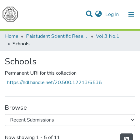
(current)
Log In
Communities & Collections
All of DSpace
Home
Palstudent Scientific Research Journal
Vol 3 No.1
Schools
Schools
Permanent URI for this collection
https://hdl.handle.net/20.500.12213/6538
Browse
Recent Submissions
Now showing
1 - 5 of 11