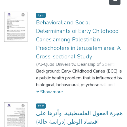
Item
Behavioral and Social
Determinants of Early Childhood
Caries among Palestinian
Preschoolers in Jerusalem area: A
Cross-sectional Study
(
Al-Quds University, Deanship of Scientific
Research,
Background: Early Childhood Caries (ECC) is
0011-05-22
)
Saif Amer
;
Elham
Kateeb
a public health problem that is influenced by
biological, behavioural, psychosocial, and
economic determinants predisposed by
Show more
children’s environment.
Item
هجرة العقول الفلسطينية، وأثرها على
اقتصاد الوطن (دراسة حالة)