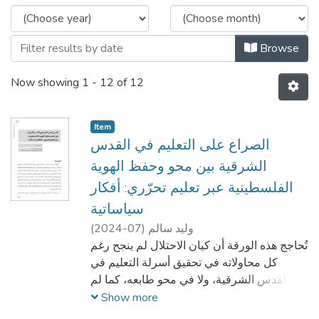
Browse
Now showing
1 - 12 of 12
Item
الصراع على التعليم في القدس
الشرقية بين محو وحفظ الهوية
الفلسطينية عبر تعليم تحرّري: أفكار
سياساتية
وليد سالم
)
2024-07
(
تُحاجج هذه الورقة أن كيان الاحتلال لم ينجح رغم
كل محاولاته في تحقيق أسرلة التعليم في
القدس الشرقية، ولا في محو طابعه، كما لم
يتمكن من خلق شخصيّة مقدسيّة محليّة منفصلة
Show more
عن فلسطينيتها وعروبتها وإسلاميتها ومسيحيّتها.