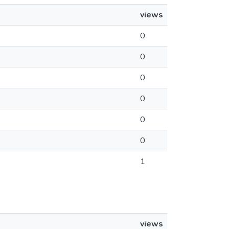
views
0
0
0
0
0
0
1
views