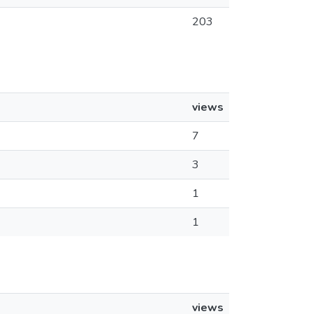
203
views
7
3
1
1
views