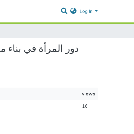
Log In
views
16