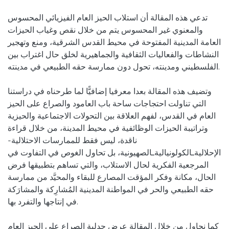
تدعي هذه المقالة أن استلاب الحيز العام الفيزيائي المحسوس
والمعنوي غير المحسوس يتم من خلال نقص وغياب الحيزات
العامة المدينية المفتوحة في محيط القدس الشرقية، ومنع وتهجير
النشاطات والفعاليات الثقافية والجماهيرية لخلق حال اغتراب بين
الفلسطيني ومدينته، تحول دون ممارسة حقه الطبيعي في مدينته.
وتضيف هذه المقالة بعدا معرفيا إضافيًّا لما طرحناه في دراستنا
التي تناولت احتجاجات ساحة باب العامود والصراع على الحيز
العام في القدس، لفهم العلاقة بين التحولات الاجتماعية والحيزية
وتراتيبة الحيزات الوظائفية في محيط المدينة، من خلال قراءة
ناقدة، ليس فقط للممارسات الاحتلالية-
الإحلاليةـالكولونياليةـالصهيونية، بل تحاول الغوص في التفاوت في
المرجعية الفكرية لحال الاستلاب، والتي تساهم بتطبيقها فرض
الحال، مكانة وفكر المؤقت المصارع للبقاء والمحيَّد من ممارسة
حقه الطبيعي والحر في المواطنة المدينية المُشارِكة والمشارَكة
في إنتاجها والتفرد بها.
كما نحاول من خلال المقالة عرض جدلية الصراع على الحيز العام