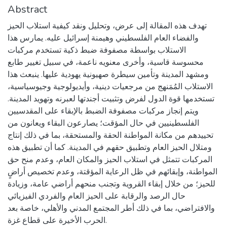
Abstract
تهدف هذه المقالة إلى عرض، وتحليل ونقد كيفية استلاب الحيز
والفضاء العام الفلسطيني وهيمنة إسرائيل عليه. يمارس هذا
الاستلاب بواسطة مصفوفة ضبط ذكية تستخدم مركبات
محسوسة قاسية، وأخرى معنويه ناعمة، في سبيل تغيير طابع
ومشهد المدينة وتأمين سيطرة صهيونية يهودية عليها. ينبعث هذا
الاستلاب المُمَنهج من مرجعيات دينية، وأيديولوجية وجيوسياسية،
تستخدمها قوة الدول لفرض وتثبيت أجندتها لعبرنه وتهويد المدينة.
ويتم إنجاز مركبات مصفوفة الضبط بالإبقاء على المقدسيين
الفلسطينيين في حال المؤقت؛ يصارعون البقاء ويعانون من
تحييدهم من مكانة المواطنة الحقة والمستحقة، بما في ذلك إنتاج
ومتلال الحيز العام وتطبيق حقهم في المدينة. كما أن تطبيق هذه
المركبات تتمثل في استلاب الحيز والمكان العام، وعدم منح حق
المواطنة، وإبقائهم في ظل الرعاية المؤقتة، وعدم تخصيص أراضٍ
للحيز؛ من خلال إبقاء القروية وتجنب منحهم أراضي عامة، وزيادة
حال الرصد والرقابة على الحيز العام والفردي الفيزيائي
والافتراضي، بما في ذلك أطر المجتمع المدني والأهلي، خاصة بعد
الحرب الأخيرة على قطاع غزة.