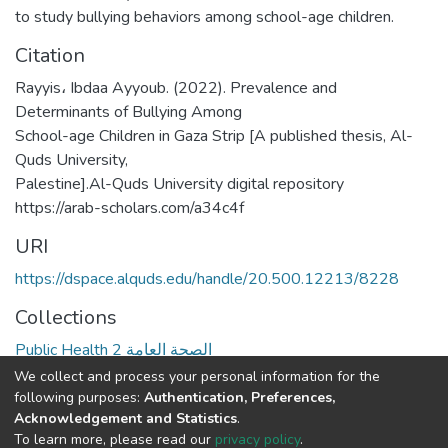
to study bullying behaviors among school-age children.
Citation
Rayyis، Ibdaa Ayyoub. (2022). Prevalence and
Determinants of Bullying Among
School-age Children in Gaza Strip [A published thesis, Al-
Quds University,
Palestine].Al-Quds University digital repository
https://arab-scholars.com/a34c4f
URI
https://dspace.alquds.edu/handle/20.500.12213/8228
Collections
Public Health 2 الصحة العامة
We collect and process your personal information for the
Full item page
following purposes:
Authentication, Preferences,
Acknowledgement and Statistics
.
To learn more, please read our
privacy policy
.