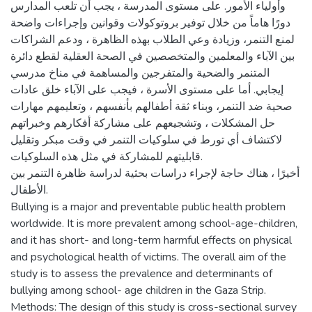
وأولياء الأمور. على مستوى المدرسة ، يجب أن تلعب المدارس
دورًا هاماً من خلال توفير بروتوكولات وقوانين وإجراءات واضحة
لمنع التنمر، وزيادة وعي الطلاب بهذه الظاهرة ، ودعم الشراكات
بين الآباء والمعلمين والمتخصصين في الصحة العقلية لقطع دائرة
المتنمر والضحية والمتفرجين والمساهمة في مناخ مدرسي
إيجابي. أما على مستوى الأسرة ، فيجب على الآباء خلق عادات
صحية ضد التنمر، وبناء ثقة أطفالهم بأنفسهم ، وتعليمهم مهارات
حل المشكلات ، وتشجيعهم على مشاركة أفكارهم وخبراتهم
لاكتشاف أي تورط في سلوكيات التنمر في وقت مبكر وتقليل
قابليتهم للمشاركة في مثل هذه السلوكيات.
أخيرًا ، هناك حاجة لإجراء دراسات بحثية لدراسة ظاهرة التنمر بين
الأطفال.
Bullying is a major and preventable public health problem
worldwide. It is more prevalent among school-age-children,
and it has short- and long-term harmful effects on physical
and psychological health of victims. The overall aim of the
study is to assess the prevalence and determinants of
bullying among school- age children in the Gaza Strip.
Methods: The design of this study is cross-sectional survey