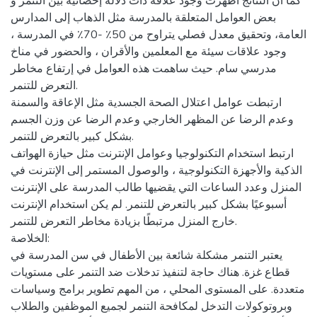
كما أن النتائج أظهرت وجود علاقة ذات دلالة إحصائية بين التنمر و
بعض العوامل المتعلقة بالمدرسة مثل الذهاب إلى المدارس
العامة، وتحقيق معدل فصلي يتراوح من 50٪ -70٪ في المدرسة ،
وجود علاقات سيئة مع المعلمين والأقران ، والحضور في مناخ
مدرسي سام. حيث ساهمت هذه العوامل في إرتفاع مخاطر
التعرض للتنمر.
ارتبطت عوامل اعتلال الصحة الجسدية مثل الإعاقة والسمنة
وعدم الرضا عن المظهر الخارجي وعدم الرضا عن وزن الجسم
بشكل كبير بالتعرض للتنمر.
ارتبط استخدام التكنولوجيا وعوامل الإنترنت مثل حيازة الهواتف
الذكية والأجهزة التكنولوجية ، والوصول المستمر إلى الإنترنت في
المنزل وعدد الساعات التي يقضيها طالب المدرسة على الإنترنت
أسبوعيًا بشكل كبير بالتعرض للتنمر. لم يكن استخدام الإنترنت
خارج المنزل مرتبطًا بزيادة مخاطر التعرض للتنمر.
الخلاصة:
يعتبر التنمر مشكلة شائعة بين الأطفال في سن المدرسة في
قطاع غزة. هناك حاجة لتنفيذ تدخلات ضد التنمر على مستويات
متعددة. على المستوى المحلي ، من المهم تطوير برامج وسياسات
وبروتوكولات التدخل لمكافحة التنمر لجميع الموظفين والطلاب