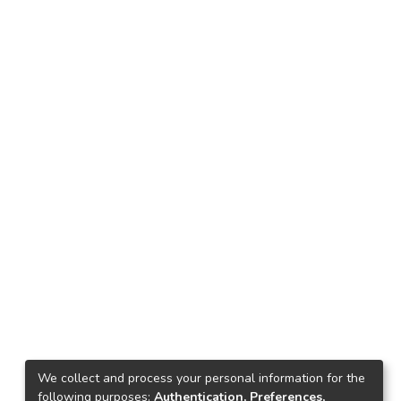
We collect and process your personal information for the
following purposes:
Authentication, Preferences,