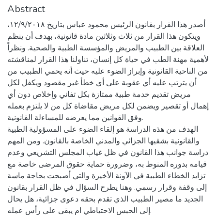
Abstract
أصدر هذا القرار بقانون الرئيس محمود عباس بتاريخ ١٢/٩/٢٠١٨،
ويتكون هذا القرار من ثلاث وثلاثين مادة قانونية، بهدف أن ينظم
العلاقة بين الطبيب والمريض والمؤسسة الطبية والصحية. ونظراً
لأهمية مهنة الطب في حياة كل إنسان، تناولنا هذا القرار لمناقشته
من الناحية القانونية وإبراز الضوء عليه حيث أنه يحمي الطبيب من
أن يترتب عليه أي عقوبة على أي خطأ غير مقصود ويكفل لكل
مريض تقديم خدمة طبية ممتازة بكل تفاني وإخلاص دون أي
إهمال أو تقصير ويضمن لكل مريض مقاضاة كل من لا يلتزم بعمله
وفق القوانين مما يعرضه للمساءلة القانونية.
الهدف من هذه الدراسة هو إلقاء الضوء على المسؤولية الطبية
والقانونية بشقيها الجزائي والمدني الخاصة بالقانون. ومن المهم
دراسة جوانب هذا القانون في ظل غياب المجلس التشريعي وعدم
قيامه بدوره المنوط به، وضرورة حماية حقوق المرضى خاصة مع
تزايد الخطاء الطبية في الآونة الأخيرة والتي أصبحت بحاجة ماسة
إلى وقفة وقرار رسمي. وهنا يطرح السؤال في ظل القرار بقانون
الجديد ما مصير الطبيب الذي تقدم بحقه دعوى جزائية، هل يحال
إلى الحبس الاحتياطي ام يبقى على رأس عمله.