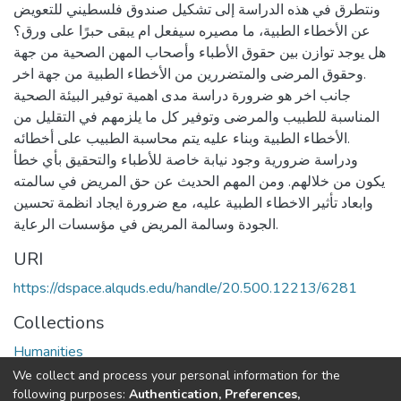
ونتطرق في هذه الدراسة إلى تشكيل صندوق فلسطيني للتعويض
عن الأخطاء الطبية، ما مصيره سيفعل ام يبقى حبرًا على ورق؟
هل يوجد توازن بين حقوق الأطباء وأصحاب المهن الصحية من جهة
وحقوق المرضى والمتضررين من الأخطاء الطبية من جهة اخر.
جانب اخر هو ضرورة دراسة مدى اهمية توفير البيئة الصحية
المناسبة للطبيب والمرضى وتوفير كل ما يلزمهم في التقليل من
الأخطاء الطبية وبناء عليه يتم محاسبة الطبيب على أخطائه.
ودراسة ضرورية وجود نيابة خاصة للأطباء والتحقيق بأي خطأ
يكون من خلالهم. ومن المهم الحديث عن حق المريض في سالمته
وابعاد تأثير الاخطاء الطبية عليه، مع ضرورة ايجاد انظمة تحسين
الجودة وسالمة المريض في مؤسسات الرعاية.
URI
https://dspace.alquds.edu/handle/20.500.12213/6281
Collections
Humanities
We collect and process your personal information for the
Full item page
following purposes:
Authentication, Preferences,