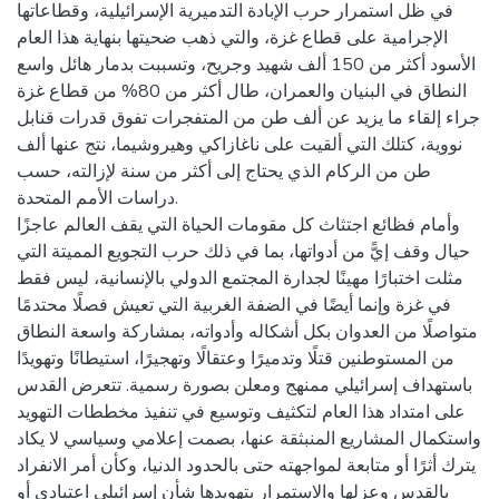
في ظل استمرار حرب الإبادة التدميرية الإسرائيلية، وقطاعاتها
الإجرامية على قطاع غزة، والتي ذهب ضحيتها بنهاية هذا العام
الأسود أكثر من 150 ألف شهيد وجريح، وتسببت بدمار هائل واسع
النطاق في البنيان والعمران، طال أكثر من 80% من قطاع غزة
جراء إلقاء ما يزيد عن ألف طن من المتفجرات تفوق قدرات قنابل
نووية، كتلك التي ألقيت على ناغازاكي وهيروشيما، نتج عنها ألف
طن من الركام الذي يحتاج إلى أكثر من سنة لإزالته، حسب
دراسات الأمم المتحدة.
وأمام فظائع اجتثاث كل مقومات الحياة التي يقف العالم عاجزًا
حيال وقف إيًّ من أدواتها، بما في ذلك حرب التجويع المميتة التي
مثلت اختبارًا مهينًا لجدارة المجتمع الدولي بالإنسانية، ليس فقط
في غزة وإنما أيضًا في الضفة الغربية التي تعيش فصلًا محتدمًا
متواصلًا من العدوان بكل أشكاله وأدواته، بمشاركة واسعة النطاق
من المستوطنين قتلًا وتدميرًا وعتقالًا وتهجيرًا، استيطانًا وتهويدًا
باستهداف إسرائيلي ممنهج ومعلن بصورة رسمية. تتعرض القدس
على امتداد هذا العام لتكثيف وتوسيع في تنفيذ مخططات التهويد
واستكمال المشاريع المنبثقة عنها، بصمت إعلامي وسياسي لا يكاد
يترك أثرًا أو متابعة لمواجهته حتى بالحدود الدنيا، وكأن أمر الانفراد
بالقدس وعزلها والاستمرار بتهويدها شأن إسرائيلي اعتيادي أو