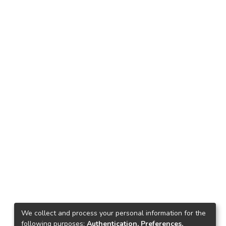
We collect and process your personal information for the
following purposes:
Authentication, Preferences,