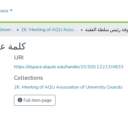
Space
AQU Association of University Councils
26. Meeting of AQU Association of University Councils
كلمة ع
URI
https://dspace.alquds.edu/handle/20.500.12213/4833
Collections
26. Meeting of AQU Association of University Councils
Full item page