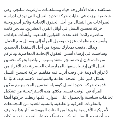
تستكشف هذه الأطروحة حياة ومساهمات مارغريت سانچر، وهي
شخصية برزت في بدايات حركة تحديد النسل، التي تهدف لدراسة
الصراعات بين النضال من أجل الحقوق الإنجابية وتأثير أيديولوجية
حركة تحسين النسل في أوائل القرن العشرين. سانچر كانت
مناصرة رائدة؛ فقد تحدت القوانين القمعية، وأنشأت عيادات،
وأسست منظمات عززت وصول المرأة إلى وسائل منع الحمل.
وبذلك، دفعت بمعارك نسوية من أجل الاستقلال الجسدي
وساهمت في إرساء أسس الحقوق الإنجابية المعاصرة. وبالرغم
من ذلك، فإن إرث سانچر معقد بسبب ارتباطها بحركة تحسين
النسل التي إرتبط إسمها بالممارسات العنصرية ضد الأفراد من
الأعراق الدونية. في وقت أثرت فيه مفاهيم حركة تحسين النسل
بشكل كبير على الصحة العامة والسياسة الاجتماعية، غالبًا ما
قدمت حركة تحديد النسل كوسيلة لتحسين المجتمع مع تمكين
المرأة في الوقت نفسه. مكنتها هذه الاستراتيجية من تشكيل
تحالفات سياسية والحصول على الموارد، لكنها ربطت حركتها أيضًا
بالتفاوتات العرقية والطبقية. بالنسبة للعديد من المجتمعات
الأمريكية الأفريقية وغيرها من الفئات المهمشة، أثار هذا مخاوف
من أن تحديد النسل لم يكن مرتبطًا بالاختيار الفردي بقدر ما كان