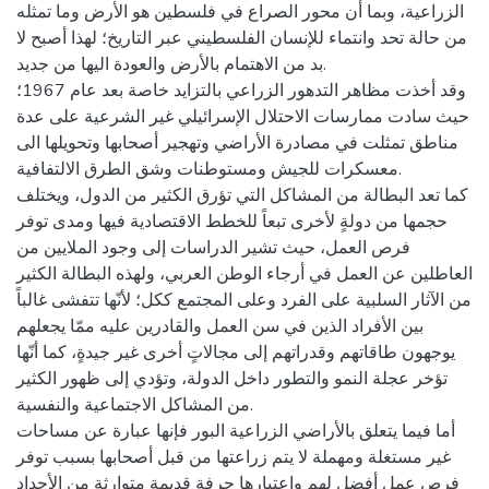
الزراعية، وبما أن محور الصراع في فلسطين هو الأرض وما تمثله
من حالة تحد وانتماء للإنسان الفلسطيني عبر التاريخ؛ لهذا أصبح لا
بد من الاهتمام بالأرض والعودة اليها من جديد.
وقد أخذت مظاهر التدهور الزراعي بالتزايد خاصة بعد عام 1967؛
حيث سادت ممارسات الاحتلال الإسرائيلي غير الشرعية على عدة
مناطق تمثلت في مصادرة الأراضي وتهجير أصحابها وتحويلها الى
معسكرات للجيش ومستوطنات وشق الطرق الالتفافية.
كما تعد البطالة من المشاكل التي تؤرق الكثير من الدول، ويختلف
حجمها من دولةٍ لأخرى تبعاً للخطط الاقتصادية فيها ومدى توفر
فرص العمل، حيث تشير الدراسات إلى وجود الملايين من
العاطلين عن العمل في أرجاء الوطن العربي، ولهذه البطالة الكثير
من الآثار السلبية على الفرد وعلى المجتمع ككل؛ لأنّها تتفشى غالباً
بين الأفراد الذين في سن العمل والقادرين عليه ممّا يجعلهم
يوجهون طاقاتهم وقدراتهم إلى مجالاتٍ أخرى غير جيدةٍ، كما أنّها
تؤخر عجلة النمو والتطور داخل الدولة، وتؤدي إلى ظهور الكثير
من المشاكل الاجتماعية والنفسية.
أما فيما يتعلق بالأراضي الزراعية البور فإنها عبارة عن مساحات
غير مستغلة ومهملة لا يتم زراعتها من قبل أصحابها بسبب توفر
فرص عمل أفضل لهم واعتبارها حرفة قديمة متوارثة من الأجداد