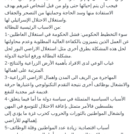
فيجب أن يتم إحيائها حتى ولو من قبل أشخاص غيرهم بهدف
الاستفادة منها وسد الحاجة وحمايتها من التصحر والجفاف
واستغلال الاحتلال الإسرائيلي لها.
من الاسباب الرئيسية للبطالة:
1-سوء التخطيط الحكومي: فشل الحكومة في استغلال العاطلين
عن العمل الذين يتميزون بالكفاءة العالية المطلوبة وعدم محاولتها
لحل هذه المشكلة بطرق أخرى مثل: استغلال الاراضي البور لحل
مشكلة البطالة ورفع انتاجية الدولة.
2-غياب الوعي لدى الافراد بأهمية الأرض الزراعية والنتائج
المترتبة على اهمالها.
3-المهاجرة من الريف الى المدن واهمال الاراضي الزراعية
والانشغال بوظائف أخرى نتيجة التقدم التكنولوجي واعتبارها حرفة
قديمة غير مجدية للنفع.
4-الأسباب السياسية المتمثلة في سياسة دولة ما أما فيما يتعلق
بفلسطين فالأمر متمثل بإعاقة الاحتلال للتوسع في المهن
وانشغال المواطنين بالثورات والحروب كحرب غزة ما يؤدي إلى
إهمالهم للأراضي.
5-أسباب اقتصادية: زيادة عدد المواطنين وقلة الوظائف