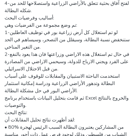
4-لفتح آفاق بحثية تتعلق بالأراضي الزراعية واستصلاحها للحد من
شكله البطالة.
أساليب وفرضيات البحث:
تم وضع مجموعة من الفرضيات وهي:
1-لو تم استغلال كل أرض زراعية بور في توظيف العاطلين
ستنخفض نسبة البطالة، وسيقلل من التصحر، وسيساهم في الحد
من التغير المناخي.
2-في حال تم استغلال هذه الاراضي وزراعتها فان هذا يعود بالنفع
على الفرد ويجني الارباح للدولة، وسيحمي الاراضي من المصادرة
من قبل الاحتلال الاسرائيلي.
استخدمت الباحثة الاستبيان والمقابلات للوقوف على أسباب
البطالة وتدهور الأراضي الزراعية ودراسة إمكانية استثمار
الأراضي البور في حل مشكلة البطالة.
ثم قامت بتحليل البيانات باستخدام برنامج Excel والخروج بالنتائج
والتوصيات.
نتائج البحث:
لقد أظهرت نتائج تحليل المقابلات أن:
• 80% من المشاركين يعتبرون البطالة السبب الرئيس لهجرة
الشباب من فلسطين وذلك لوجود فرص عمل ذات أجور مناسبة