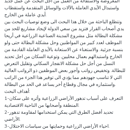
المعروضة والاستقالة من العمل من أجل البحث عن عمل جديد
واستبدال الأيدي العاملة بالآلات والوسائل المتقدمة واستقطاب
أيدي عاملة من الخارج.
وتتطلع الباحثة من خلال هذا البحث الى وضع توصيات البحث بين
يدي أصحاب القرار فتزيد من سعي الدولة لإيجاد مشاريع للحد من
مشكلة البطالة مثل مشروع المدينة الصناعية الزراعية في أريحا
الموظف لعدد كبير من المواطنين وحل مشكلة البطالة حتى ولو
بنسبة جزئية. والاستغناء عن الاستعانة بالأيدي العاملة القادمة من
الخارج واستبدالهم بعمال محليين. وتوعية السكان من اجل تحديد
النسل من أجل حل مشكلة الانفجار السكاني وتقليل التعرض
للبطالة. وتخفيض رواتب وأجور بعض الموظفين ذو الرواتب العالية
التي لا تناسب جهودهم مما يؤدي الى توفير هذا الجزء من الراتب
واستثماره في مجال وقطاع أخر يساعد في الحد من البطالة.
أهداف البحث:
1-التعرف على أسباب تدهور الأراضي الزراعية وأثره على سكان
المنطقة وأصحابها من الناحية الاقتصادية.
2-تحديد أفضل الطرق التي يمكن استخدامها لمقاومة تدهور
الأراضي.
3-احياء الأراضي الزراعية وحمايتها من سياسات الاحتلال.