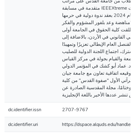
طلاب من جامعة القدس على مراتب
متقدمة في مسابقة IEEEXtreme العالمية. وقد اختتمت
جامعة القدس العام 2024 بعقد ندوة دولية في حرمها
"مناهضة وعد بلفور المشؤوم والفكر
أطلقت كلية الحقوق في الجامعة أولى
لمي القانوني في الأردن، بالاضافة إلى
لقنصل العام الإيطالي تعزيزًا وتمهيدًا
مشترك، اجتماع اللجنة الدولية للصليب
جامعة والقيام بجولة في مركز القياس
أ.د. عماد أبو كشك في المؤتمر الدولي
وتوقيعه اتفاقية تعاون مع جامعة جيان
لقرآني الأول "صفوة القدس" من كلية
، وختامًا، مجلة المقدسية الصادرة عن
dc.identifier.issn
2707-9767
dc.identifier.uri
https://dspace.alquds.edu/handl