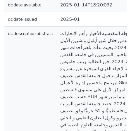
dc.date.available
2025-01-14T18:20:03Z
dc.date.issued
2025-01
لة المقدسية الأخبار وأهم الإنجازات
dc.description.abstract
القدس خلال شهر أيلول وتشرين الأول
وتشرين الثاني من العام 2024. بحيث بدأت بأهم أحداث شهر
 الباحثين المتميزين في جامعة القدس
للعام الأكاديمي 2022-2023، فوز الطالبة زينب جاموس
مية لإحياء القرى المهجرة عن مشروع
 المزار، دخول جامعة القدس تصنيف QS العالمي
لبرنامج ماجستير إدارة الأعمال Global MBA للعام 2025،
 المركز الأول على مستوى فلسطين
حسب تصنيف RUR العالمي المرموق. بينما تميز شهر
تشرين الثاني من العام 2024 بحصد جامعة القدس المرتبة
الأولى فلسطينيًّا و 52 عربيًّا وفق تصنيف QS العالمي
جديد بروتوكول التعاون العلمي والبحثي
معة القدس وجامعة العلوم الطبية في