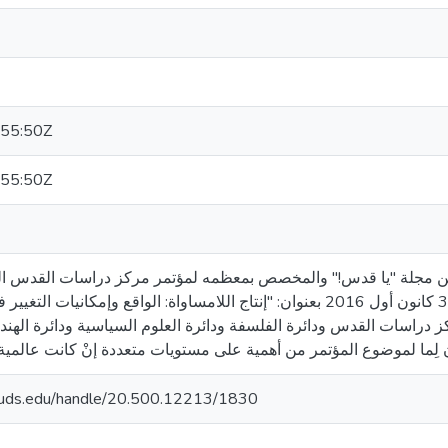
55:50Z
55:50Z
من مجلة "يا قدس!" والمخصص بمعظمه لمؤتمر مركز دراسات القدس ال
العاصمة، جامعة القدس، بتاريخ 5- 3 كانون أول 2016 بعنوان: "إنتاج اللامساواة: الواقع وإم
كز دراسات القدس ودائرة الفلسفة ودائرة العلوم السياسية ودائرة الهند
lquds.edu/handle/20.500.12213/1830