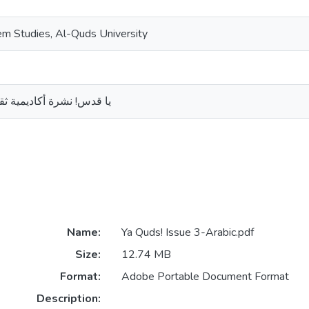
lem Studies, Al-Quds University
يا قدس! نشرة أكاديمية ثقا
Name:
Ya Quds! Issue 3-Arabic.pdf
Size:
12.74 MB
Format:
Adobe Portable Document Format
Description: