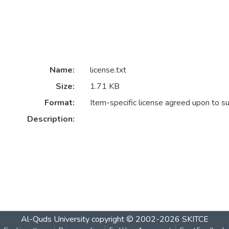
Name:
license.txt
Size:
1.71 KB
Format:
Item-specific license agreed upon to s
Description:
Al-Quds University
copyright © 2002-2026
SKITCE