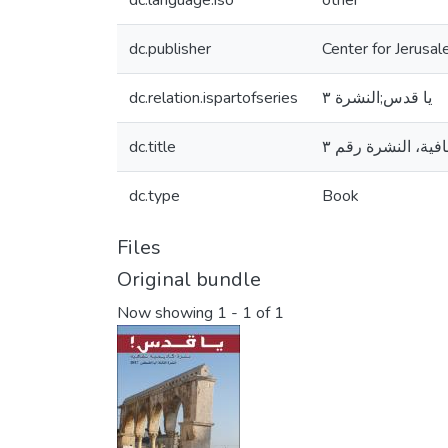
dc.language.iso
other
dc.publisher
Center for Jerusa
dc.relation.ispartofseries
يا قدس;النشرة ٣
dc.title
فية، النشرة رقم ٣
dc.type
Book
Files
Original bundle
Now showing
1 - 1 of 1