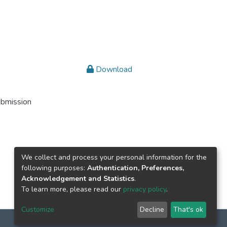
Download
ubmission
We collect and process your personal information for the
following purposes:
Authentication, Preferences,
Acknowledgement and Statistics
.
To learn more, please read our
privacy policy
.
Customize
Decline
That's ok