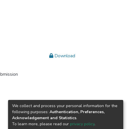
Download
ubmission
We collect and process your personal information for the
following purposes:
Authentication, Preferences,
Acknowledgement and Statistics
.
To learn more, please read our
privacy policy
.