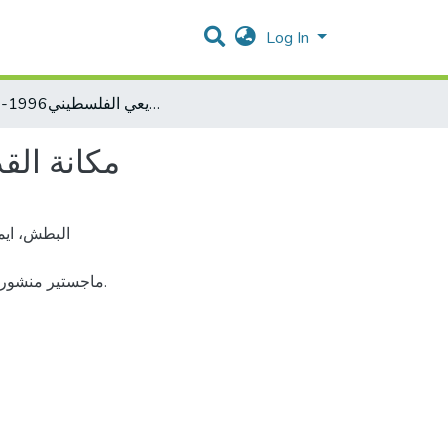
Log In
مكانة القدس في قرارات المجلس التشريعي الفلسطيني1996-2006
مكانة القد
ماجستير منشور.