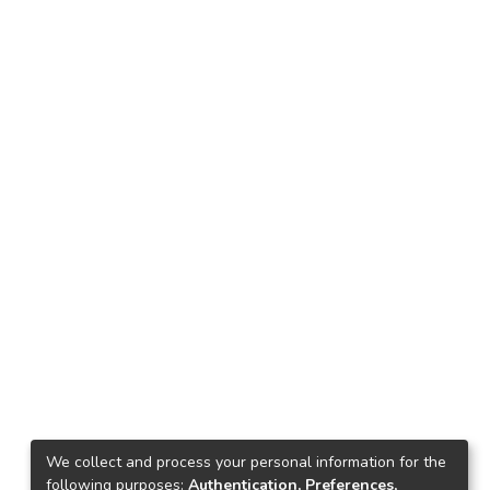
We collect and process your personal information for the
following purposes:
Authentication, Preferences,