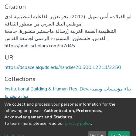
Citation
ابو الفيلات، أنس سهيل. (2012). نحو تعزيز الفاعلية التنظيمية لدى
موظفي البنك العربي من منظور الثقافة
التنظيمية الضفة الغربية [رسالة ماجستير منشورة، جامعة
القدس، فلسطين]. المستودع الرقمي لجامعة القدس.
https://arab-scholars.com/fa7d45
URI
https://dspace.alquds.edu/handle/20.500.12213/2250
Collections
Institutional Building & Human Res. Dev. بناء مؤسسات وتنمية
موارد بشرية
We collect and process your personal information for the
Full item page
following purposes:
Authentication, Preferences,
Acknowledgement and Statistics
.
To learn more, please read our
privacy policy
.
Al-Quds University
copyright © 2002-2026
SKITCE
Cookie
Privacy
End User
Send
Customize
Decline
That's ok