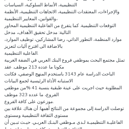
التنظيمية، الأنماط السلوكية، السياسات
والإجراءات، المعتقدات التنظيمية، الاتجاهات التنظيمية، الأنظمة
والقوانين، المعايير التنظيمية،
التوقعات التنظيمية. كما يتفرع من الفاعلية التنظيمية المحاور
التالية: مدخل تحقيق الأهداف، مدخل
موارد المنظمة، التطور الذاتي، رضا المشاركين، توظيف الموارد،
بالاضافة الى اقترح آليات لتعزيز
الفاعلية التنظيمية.
تمثل مجتمع البحث بموظفي فروع البنك العربي في الضفة الغربية
مكونا ما عدده 213 موظف. عقد
الباحث الدراسة عام 3143 باستخدم المنهج الوصفي، فكانت
الاستبانه الأداة الرئيسية لجمع البيانات
المطلوبة حيث اجريت على عينة طبقية بنسبة 41 %من موظفي
الفروع، ما عدده 323 موظف
موزعون على كافة الفروع.
توصلت الدراسة إلى مجموعة من النتائج أهمها: أن هناك علاقة بين
مستوى الثقافة التنظيمية ومستوى
الفاعليـة التنظيميـة لـدى مـوظفي البنـك العربـي. حيـث تبـين أن