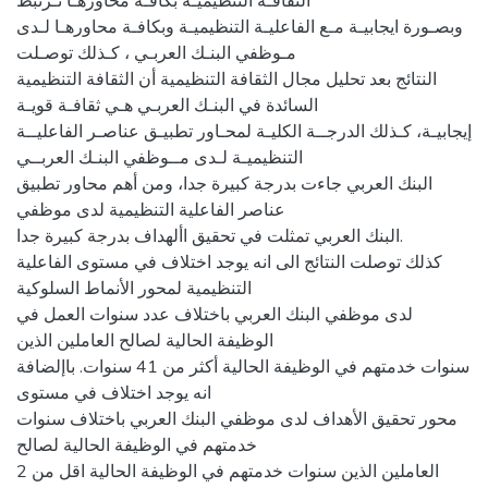
الثقافـة التنظيميـة بكافـة محاورهـا تـرتبط
وبصـورة ايجابيـة مـع الفاعليـة التنظيميـة وبكافـة محاورهـا لـدى
مـوظفي البنـك العربـي ، كـذلك توصـلت
النتائج بعد تحليل مجال الثقافة التنظيمية أن الثقافة التنظيمية
السائدة في البنـك العربـي هـي ثقافـة قويـة
إيجابيـة، كـذلك الدرجــة الكليـة لمحـاور تطبيـق عناصـر الفاعليــة
التنظيميـة لـدى مــوظفي البنـك العربــي
البنك العربي جاءت بدرجة كبيرة جدا، ومن أهم محاور تطبيق
عناصر الفاعلية التنظيمية لدى موظفي
البنك العربي تمثلت في تحقيق األهداف بدرجة كبيرة جدا.
كذلك توصلت النتائج الى انه يوجد اختلاف في مستوى الفاعلية
التنظيمية لمحور الأنماط السلوكية
لدى موظفي البنك العربي باختلاف عدد سنوات العمل في
الوظيفة الحالية لصالح العاملين الذين
سنوات خدمتهم في الوظيفة الحالية أكثر من 41 سنوات. باإلضافة
انه يوجد اختلاف في مستوى
محور تحقيق الأهداف لدى موظفي البنك العربي باختلاف سنوات
خدمتهم في الوظيفة الحالية لصالح
العاملين الذين سنوات خدمتهم في الوظيفة الحالية اقل من 2