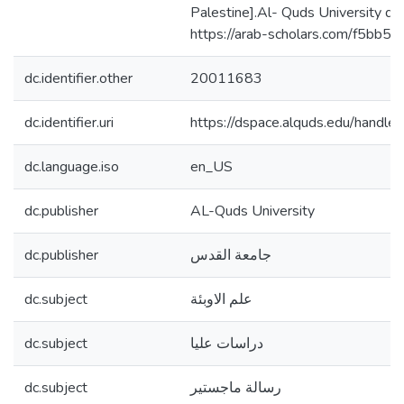
Palestine].Al- Quds University dig
https://arab-scholars.com/f5bb52
dc.identifier.other
20011683
dc.identifier.uri
https://dspace.alquds.edu/hand
dc.language.iso
en_US
dc.publisher
AL-Quds University
dc.publisher
جامعة القدس
dc.subject
علم الاوبئة
dc.subject
دراسات عليا
dc.subject
رسالة ماجستير