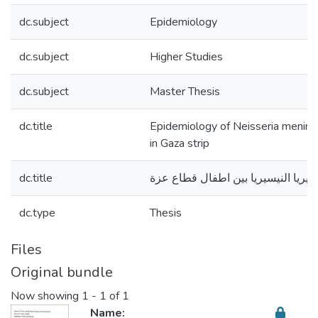
dc.subject
Epidemiology
dc.subject
Higher Studies
dc.subject
Master Thesis
dc.title
Epidemiology of Neisseria mening
in Gaza strip
dc.title
تيريا النيسيريا بين اطفال قطاع عزة
dc.type
Thesis
Files
Original bundle
Now showing
1 - 1 of 1
Name: