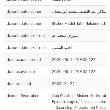
dc.contributor.author
شاكر عبد اللطيف محمد أبو شعبان
dc.contributor.author
Shaker Abdel_latif Mohammed A
dc.contributor.examiner
سوزان شعشاعه
dc.contributor.examiner
احمد الشيبي
dc.date.accessioned
2020-06-14T09:33:12Z
dc.date.available
2020-06-14T09:33:12Z
dc.date.issued
2003-01-21
dc.identifier.citation
Abu Shaaban، Shaker Abdel_latif.
Epidemiology of Neisseria mening
in Gaza strip [A published thesis, 