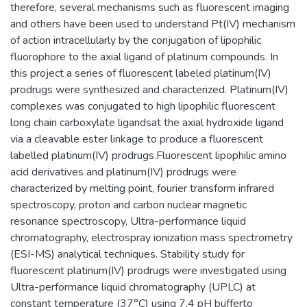
therefore, several mechanisms such as fluorescent imaging
and others have been used to understand Pt(IV) mechanism
of action intracellularly by the conjugation of lipophilic
fluorophore to the axial ligand of platinum compounds. In
this project a series of fluorescent labeled platinum(IV)
prodrugs were synthesized and characterized. Platinum(IV)
complexes was conjugated to high lipophilic fluorescent
long chain carboxylate ligandsat the axial hydroxide ligand
via a cleavable ester linkage to produce a fluorescent
labelled platinum(IV) prodrugs.Fluorescent lipophilic amino
acid derivatives and platinum(IV) prodrugs were
characterized by melting point, fourier transform infrared
spectroscopy, proton and carbon nuclear magnetic
resonance spectroscopy, Ultra-performance liquid
chromatography, electrospray ionization mass spectrometry
(ESI-MS) analytical techniques. Stability study for
fluorescent platinum(IV) prodrugs were investigated using
Ultra-performance liquid chromatography (UPLC) at
constant temperature (37°C) using 7.4 pH bufferto