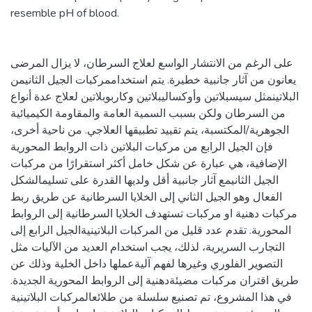
resemble pH of blood.
على الرغم من الانتشار الواسع لعلاج السرطان، لا يزال المرضى
يعانون من آثار جانبية خطيرة. يتم استخداممركبات الجيل الثانيمن
البلاتينمثل سيسبلاتين وأوكساليبلاتين وكاربوبلاتين لعلاج عدة أنواع
من السرطان ولكن بسبب السمية العامة والمقاومة الكيميائية
الجوهرية/المكتسبة، يتم تقييد تطبيقها العلاجي. من ناحية أخرى،
فإن الجيل الرابع من مركبات البلاتين ذات الروابط المحورية
الإضافية، هي عبارة عن شكل خامل أكثر استقرارًا من مركبات
الجيل الثانيمع آثار جانبية أقل ولديها القدرة على تسليمالشكل
الفعال وهو الجيل الثاني إلى الخلايا السرطانية عن طريق ربط
مركبات دهنية او مركبات تستهدف الخلايا السرطانية إلى الروابط
المحورية. تقدم عدد قليل من المركبات البلاتينيةالجيل الرابع إلى
التجارب السريرية، لذلك، يجب استخدام العديد من الآليات مثل
التصوير الفلوري وغيرها لفهم آليةعملها داخل الخلية وذلك عن
طريق اقتران مركبات مضيئةدهنية إلى الروابط المحورية الجديدة.
في هذا المشروع، تم تصنيع سلسلة من طلائعالمركبات البلاتينية