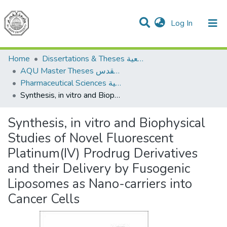
(current)
Log In
Communities & Collections
All of DSpace
Home
Dissertations & Theses الرسائل الجامعية
AQU Master Theses الرسائل الجامعية الخاصة بجامعة القدس
Pharmaceutical Sciences العلوم الصيدلانية
Synthesis, in vitro and Biophysical Studies of Novel Fluorescent Platinum(IV) Prodrug Derivatives and their Delivery by Fusogenic Liposomes as Nano-carriers into Cancer Cells
Synthesis, in vitro and Biophysical
Studies of Novel Fluorescent
Platinum(IV) Prodrug Derivatives
and their Delivery by Fusogenic
Liposomes as Nano-carriers into
Cancer Cells