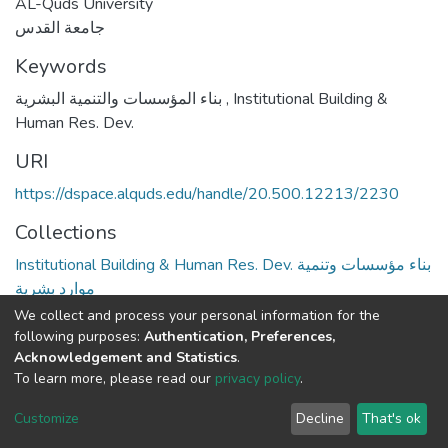
AL-Quds University
جامعة القدس
Keywords
بناء المؤسسات والتنمية البشرية
,
Institutional Building &
Human Res. Dev.
URI
https://dspace.alquds.edu/handle/20.500.12213/2230
Collections
Institutional Building & Human Res. Dev. بناء مؤسسات وتنمية
موارد بشرية
We collect and process your personal information for the
Full item page
following purposes:
Authentication, Preferences,
Acknowledgement and Statistics
.
To learn more, please read our
privacy policy
.
Al-Quds University
copyright © 2002-2026
SKITCE
Cookie
Privacy
End User
Send
Customize
Decline
That's ok
settings
policy
Agreement
Feedback