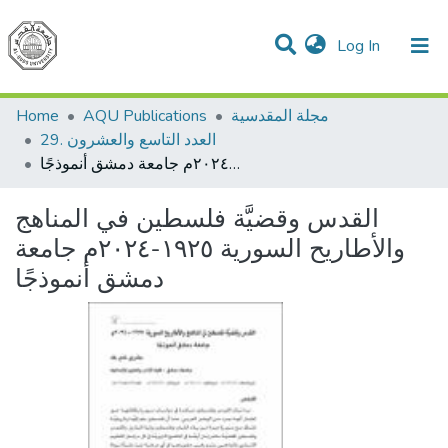
(current)
Log In
Communities & Collections
All of DSpace
مجلة المقدسية
AQU Publications
Home
العدد التاسع والعشرون .29
القدس وقضيَّة فلسطين في المناهج والأطاريح السورية ١٩٢٥-٢٠٢٤م جامعة دمشق أنموذجًا
القدس وقضيَّة فلسطين في المناهج
والأطاريح السورية ١٩٢٥-٢٠٢٤م جامعة
دمشق أنموذجًا